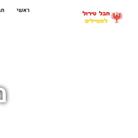
ראשי
חב
מ