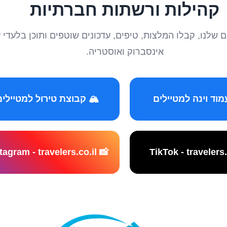
קהילות ורשתות חברתיות
טיילים שלנו, קבלו המלצות, טיפים, עדכונים שוטפים ותוכן ב
אינסברוק ואוסטריה.
️ קבוצת טירול למטיילים
📸 Instagram - travelers.co.il