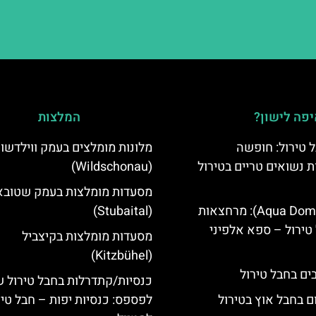
פה לישון?
המלצות
 טירול: חופשה
מלונות מומלצים בעמק ווילדשונ
ת נשואים טריים בטירול
(Wildschonau)
מסעדות מומלצות בעמק שטובא
אקווה דום (Aqua Dome): מרחצאות
(Stubaital)
טירול – ספא אלפיני
מסעדות מומלצות בקיצביל
(Kitzbühel)
כנסיות/קתדרלות בחבל טירול 
ם בחבל אוץ בטירול
לפספס: כנסיות יפות – חבל טיר