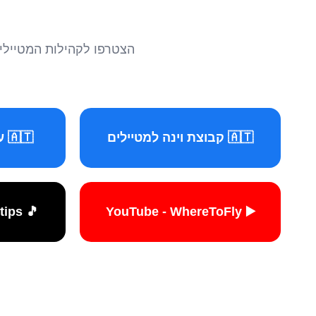
הצטרפו לקהילות המטיילים 
🇦🇹 קבוצת וינה למטיילים
🇦🇹 עמוד וינה למטיילים
🎵 TikTok - travelers.tips
▶️ YouTube - WhereToFly