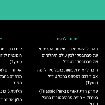
חשוב לדעת
אי
ההבדל האמיתי בין עולמות הקריסטל
ירח דבש בחבל
של סברובסקי לבין עולם היהלומים
רומנטית לזוגו
של סברובסקי בטירול
(Tyrol)
חובה לראות ולעשות בחבל טירול: מה
אסור לכם לפספס בחבל טירול
תרמיים בחבל 
(Tyrol)
מפנק
פארק הדינוזאורים (Triassic Park)
מלונות 5 כוכבים בחבל טירול
בטירול – חווית פרהיסטורית בחבל
מלון אקווה דו
טירול