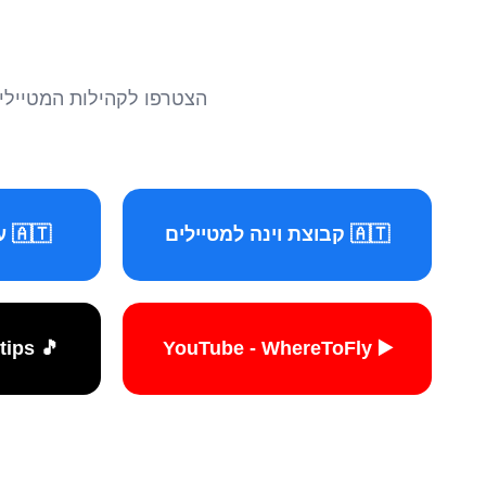
הצטרפו לקהילות המטיילים 
🇦🇹 קבוצת וינה למטיילים
🇦🇹 עמוד וינה למטיילים
🎵 TikTok - travelers.tips
▶️ YouTube - WhereToFly