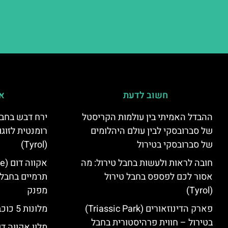
חשוב לדעת
אי
ההבדל האמיתי בין עולמות הקריסטל
ירח דבש בחבל
של סברובסקי לבין עולם היהלומים
רומנטית לזוגו
של סברובסקי בטירול
(Tyrol)
חובה לראות ולעשות בחבל טירול: מה
אסור לכם לפספס בחבל טירול
תרמיים בחבל 
(Tyrol)
מפנק
פארק הדינוזאורים (Triassic Park)
מלונות 5 כוכבים בחבל טירול
בטירול – חווית פרהיסטורית בחבל
מלון אקווה דו