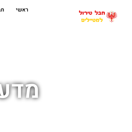
ראשי
חב
מדע 