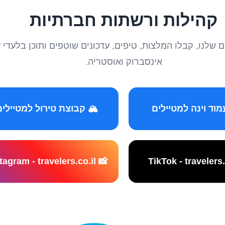
קהילות ורשתות חברתיות
טיילים שלנו, קבלו המלצות, טיפים, עדכונים שוטפים ותוכן ב
אינסברוק ואוסטריה.
️ קבוצת טירול למטיילים
📸 Instagram - travelers.co.il