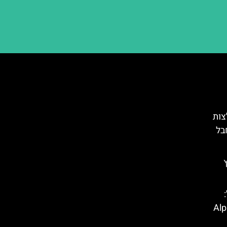
צות
בל
ל טירול (Alpine