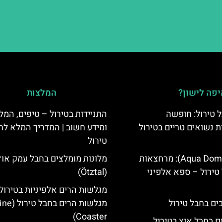
פה לישון?
המלצות
 טירול: חופשה
התניידות בטירול – טיפים, המל
ת נשואים טריים בטירול
ומידע חשוב | המדריך המלא לח
טירול
אקווה דום (Aqua Dome): מרחצאות
מלונות מומלצים בחבל עמק אוץ
טירול – ספא אלפיני
(Ötztal)
מגלשות הרים אלפיניות בטירול:
מגלשות הרים בחב
Coaster)
ם בחבל אוץ בטירול