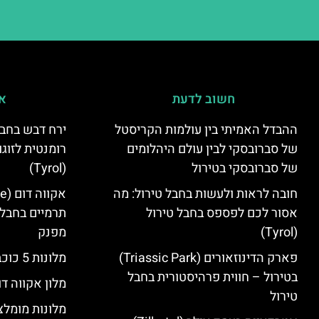
חשוב לדעת
אי
ההבדל האמיתי בין עולמות הקריסטל
ירח דבש בחבל
של סברובסקי לבין עולם היהלומים
רומנטית לזוגו
של סברובסקי בטירול
(Tyrol)
חובה לראות ולעשות בחבל טירול: מה
אסור לכם לפספס בחבל טירול
תרמיים בחבל 
(Tyrol)
מפנק
פארק הדינוזאורים (Triassic Park)
מלונות 5 כוכבים בחבל טירול
בטירול – חווית פרהיסטורית בחבל
מלון אקווה דו
טירול
מלונות מומלצ