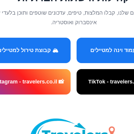
טיילים שלנו, קבלו המלצות, טיפים, עדכונים שוטפים ותוכן ב
אינסברוק ואוסטריה.
️ קבוצת טירול למטיילים
📸 Instagram - travelers.co.il