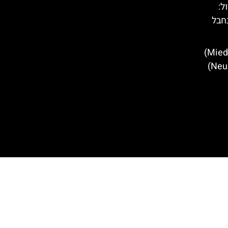
טירול:
חבל
מסעדות מומלצות במידרס (Mieders)