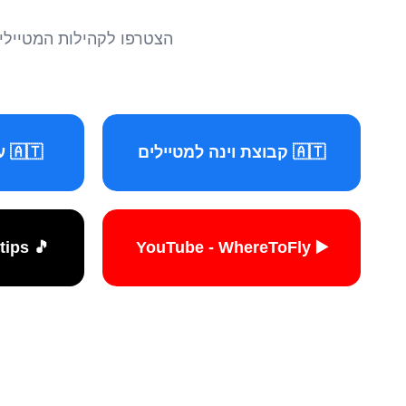
הצטרפו לקהילות המטיילים 
🇦🇹 קבוצת וינה למטיילים
🇦🇹 עמוד וינה למטיילים
🎵 TikTok - travelers.tips
▶️ YouTube - WhereToFly