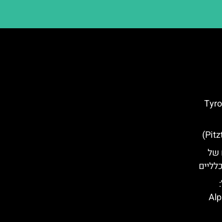
ים מרכזיים חבל טירול – (Tyrol
 של
כלליים
ל טירול (Alpine