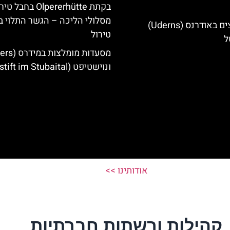
בקתת Olpererhütte בחבל 
מסלולי הליכה – הגשר התלוי ב
מלונות מומלצים באודרנס (Uderns)
טירול
ל
ונוישטיפט (Neustift im Stubaital)
אודותינו >>
קהילות ורשתות חברתיות