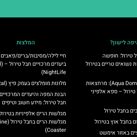
פה לישון?
המלצות
 טירול: חופשה
חיי לילה/מסיבות/ברים/פאבים
ת נשואים טריים בטירול
ביעד
NightLife)
אקווה דום (Aqua Dome): מרחצאות
מלונות מומלצים בעמק פיץ (Pitztal)
טירול – ספא אלפיני
הבנת המפה והיעדים המרכזיים
חבל טירול: מידע חשוב וטיפים 
מגלשות הרים אלפיניות בטירול:
ם בחבל אוץ בטירול
מגלשות הרים בחב
Coaster)
ים באזור אימשט