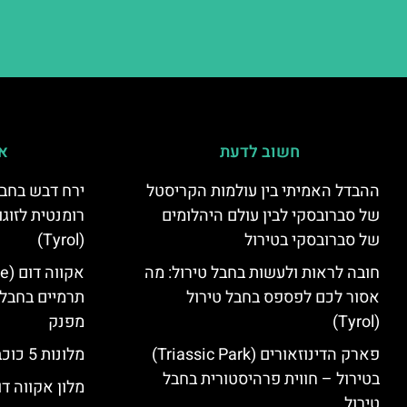
חשוב לדעת
אי
ההבדל האמיתי בין עולמות הקריסטל
ירח דבש בחבל
של סברובסקי לבין עולם היהלומים
רומנטית לזוגו
של סברובסקי בטירול
(Tyrol)
חובה לראות ולעשות בחבל טירול: מה
אסור לכם לפספס בחבל טירול
תרמיים בחבל 
(Tyrol)
מפנק
פארק הדינוזאורים (Triassic Park)
מלונות 5 כוכבים בחבל טירול
בטירול – חווית פרהיסטורית בחבל
מלון אקווה דו
טירול