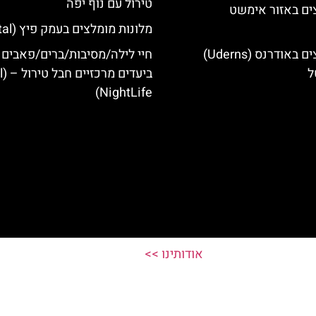
טירול עם נוף יפה
ים באזור אימשט
מלונות מומלצים בעמק פיץ (Pitztal)
מלונות מומלצים באודרנס (Uderns)
חיי לילה/מסיבות/ברים/פאבים
ל
ביעד
NightLife)
אודותינו >>