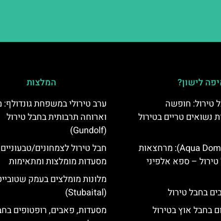
פה לישון?
המלצות
 טירול: חופשה
ערב טירולי במשפחת גונדולף: 
ת נשואים טריים בטירול
וארוחה תרבותית בחבל טירול
(Gundolf)
אקווה דום (Aqua Dome): מרחצאות
חבל טירול לצמחונים/טבעוניים 
טירול – ספא אלפיני
מסעדות מומלצות ומתאימות
מלונות מומלצים בעמק שטובייט
(Stubaital)
ם בחבל אוץ בטירול
מסעדות, פאבים, רופטופים בחב