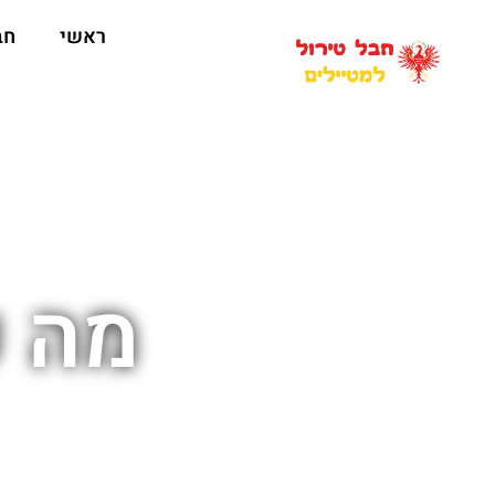
ראשי
חב
מה ע