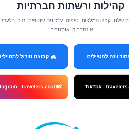
קהילות ורשתות חברתיות
טיילים שלנו, קבלו המלצות, טיפים, עדכונים שוטפים ותוכן ב
אינסברוק ואוסטריה.
️ קבוצת טירול למטיילים
📸 Instagram - travelers.co.il