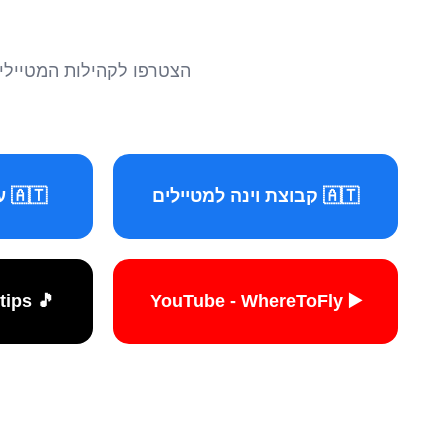
הצטרפו לקהילות המטיילים 
🇦🇹 קבוצת וינה למטיילים
🇦🇹 עמוד וינה למטיילים
🎵 TikTok - travelers.tips
▶️ YouTube - WhereToFly