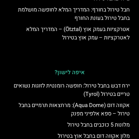
חבל טירול בחורף: המדריך המלא לחופשה מושלמת
בחבל טירול בעונת החורף
אטרקציות בעמק אוץ (Ötztal) – המדריך המלא
לאטרקציות – עמק אוץ בטירול
איפה לישון?
ירח דבש בחבל טירול: חופשה רומנטית לזוגות נשואים
טריים בטירול (Tyrol)
אקווה דום (Aqua Dome): מרחצאות תרמיים בחבל
טירול – ספא אלפיני מפנק
מלונות 5 כוכבים בחבל טירול
מלון אקווה דום בחבל אוץ בטירול