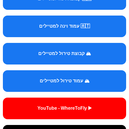
🇦🇹 עמוד וינה למטיילים
🏔️ קבוצת טירול למטיילים
🏔️ עמוד טירול למטיילים
▶️ YouTube - WhereToFly