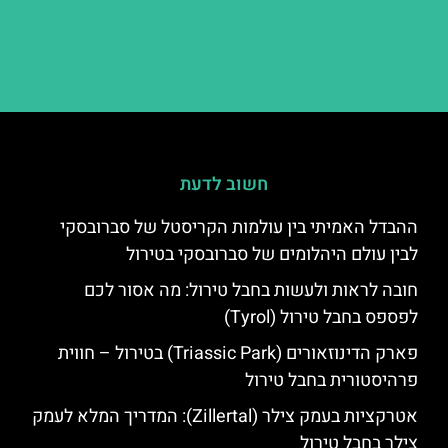
חשוב לדעת
ההבדל האמיתי בין עולמות הקריסטל של סברובסקי
לבין עולם היהלומים של סברובסקי בטירול
חובה לראות ולעשות בחבל טירול: מה אסור לכם
לפספס בחבל טירול (Tyrol)
פארק הדינוזאורים (Triassic Park) בטירול – חווית
פרהיסטורית בחבל טירול
אטרקציות בעמק צילר (Zillertal): המדריך המלא לעמק
צילר בחבל טירול