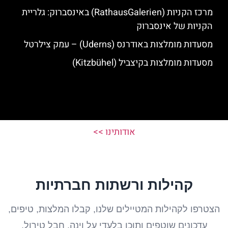
מרכז הקניות (RathausGalerien) באינסברוק: גלריית
הקניות של אינסברוק
מסעדות מומלצות באודרנס (Uderns) – עמק צילרטל
מסעדות מומלצות בקיצביל (Kitzbühel)
אודותינו >>
קהילות ורשתות חברתיות
הצטרפו לקהילות המטיילים שלנו, קבלו המלצות, טיפים,
עדכונים שוטפים ותוכן בלעדי על וינה, חבל טירול,