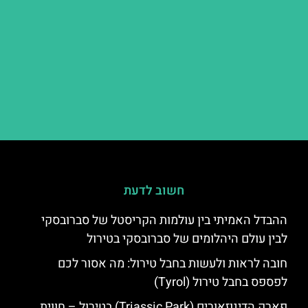
חשוב לדעת
ההבדל האמיתי בין עולמות הקריסטל של סברובסקי
לבין עולם היהלומים של סברובסקי בטירול
חובה לראות ולעשות בחבל טירול: מה אסור לכם
לפספס בחבל טירול (Tyrol)
פארק הדינוזאורים (Triassic Park) בטירול – חווית