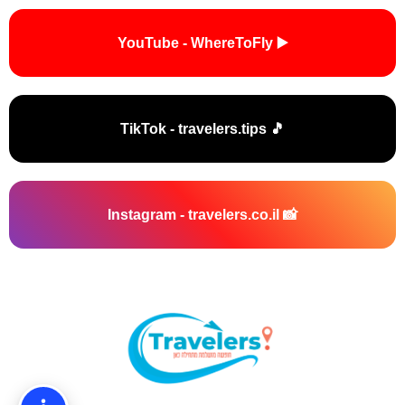
▶️ YouTube - WhereToFly
🎵 TikTok - travelers.tips
📸 Instagram - travelers.co.il