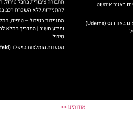
תחבורה ציבורית בחבל טירול: ה
ים באזור אימשט
להתניידות ללא השכרת רכב בט
התניידות בטירול – טיפים, המל
מלונות מומלצים באודרנס (Uderns)
ומידע חשוב | המדריך המלא לח
ל
טירול
מסעדות מומלצות בזיפלד (Seefeld)
אודותינו >>