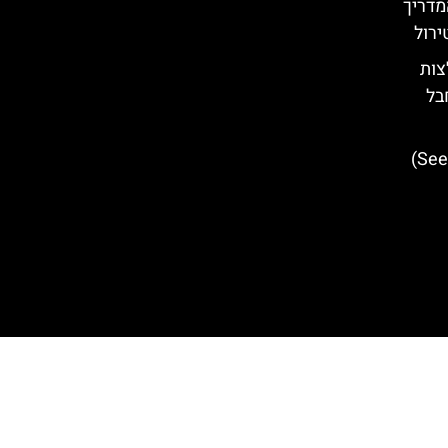
מדריך
ירול
צות
בל