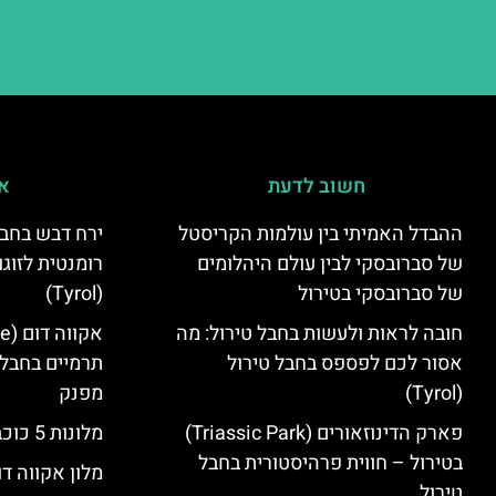
חשוב לדעת
אי
ההבדל האמיתי בין עולמות הקריסטל
ירח דבש בחבל
של סברובסקי לבין עולם היהלומים
רומנטית לזוגו
של סברובסקי בטירול
(Tyrol)
חובה לראות ולעשות בחבל טירול: מה
אסור לכם לפספס בחבל טירול
תרמיים בחבל 
(Tyrol)
מפנק
פארק הדינוזאורים (Triassic Park)
מלונות 5 כוכבים בחבל טירול
בטירול – חווית פרהיסטורית בחבל
מלון אקווה דו
טירול