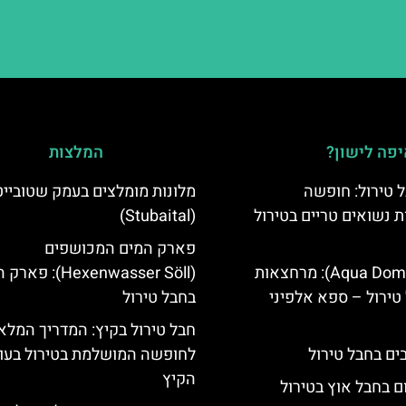
פה לישון?
המלצות
 טירול: חופשה
מלונות מומלצים בעמק שטובייט
ת נשואים טריים בטירול
(Stubaital)
פארק המים המכושפים
אקווה דום (Aqua Dome): מרחצאות
(Hexenwasser Söll): 
טירול – ספא אלפיני
בחבל טירול
חבל טירול בקיץ: המדריך המלא
לחופשה המושלמת בטירול בעו
הקיץ
ם בחבל אוץ בטירול