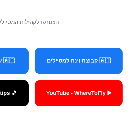
הצטרפו לקהילות המטיילים 
🇦🇹 קבוצת וינה למטיילים
🇦🇹 עמוד וינה למטיילים
🎵 TikTok - travelers.tips
▶️ YouTube - WhereToFly