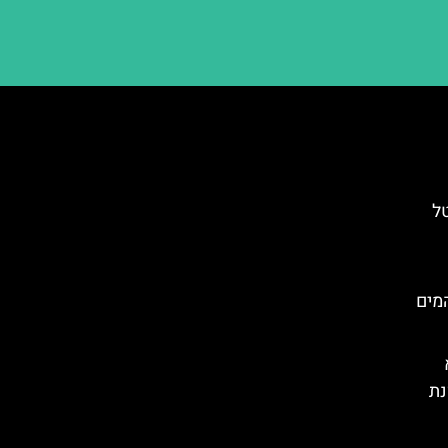
ל
פארק המים
נת