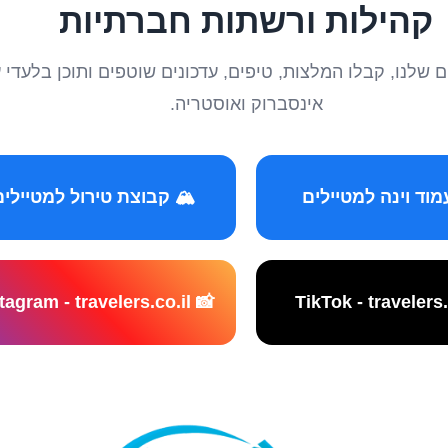
קהילות ורשתות חברתיות
טיילים שלנו, קבלו המלצות, טיפים, עדכונים שוטפים ותוכן ב
אינסברוק ואוסטריה.
️ קבוצת טירול למטיילים
📸 Instagram - travelers.co.il