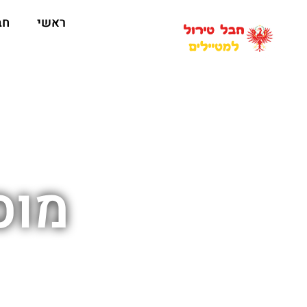
ראשי
חב
מוס