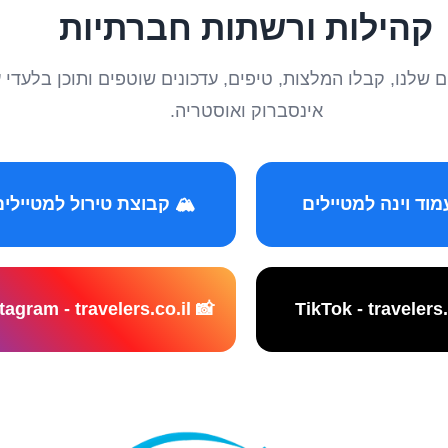
קהילות ורשתות חברתיות
טיילים שלנו, קבלו המלצות, טיפים, עדכונים שוטפים ותוכן ב
אינסברוק ואוסטריה.
️ קבוצת טירול למטיילים
📸 Instagram - travelers.co.il