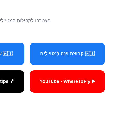
הצטרפו לקהילות המטיילים 
🇦🇹 קבוצת וינה למטיילים
🇦🇹 עמוד וינה למטיילים
🎵 TikTok - travelers.tips
▶️ YouTube - WhereToFly