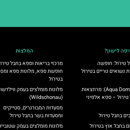
פה לישון?
המלצות
 טירול: חופשה
מרכזי בריאות וספא בחבל טירול
ת נשואים טריים בטירול
חופשת ספא, מלונות ספא ומסא
בטירול
אקווה דום (Aqua Dome): מרחצאות
מלונות מומלצים בעמק ווילדשונ
טירול – ספא אלפיני
(Wildschonau)
מסעדות המבורגרים, סטייקים
ומסעדות בשר בחבל טירול
ם בחבל אוץ בטירול
מלונות מומלצים בעמק שטובייט