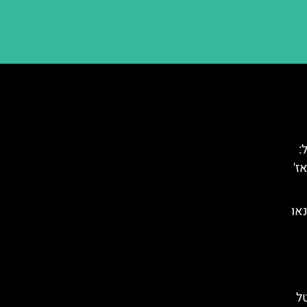
:
ז'
או
ל