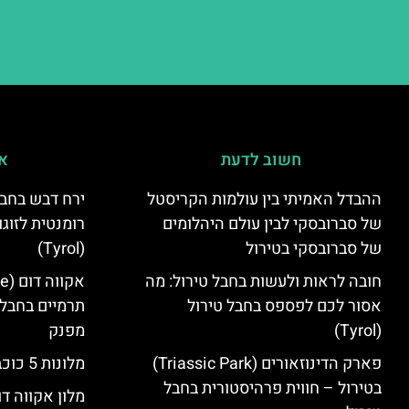
חשוב לדעת
אי
ההבדל האמיתי בין עולמות הקריסטל
ירח דבש בחבל
של סברובסקי לבין עולם היהלומים
רומנטית לזוגו
של סברובסקי בטירול
(Tyrol)
חובה לראות ולעשות בחבל טירול: מה
אסור לכם לפספס בחבל טירול
תרמיים בחבל 
(Tyrol)
מפנק
פארק הדינוזאורים (Triassic Park)
מלונות 5 כוכבים בחבל טירול
בטירול – חווית פרהיסטורית בחבל
מלון אקווה דו