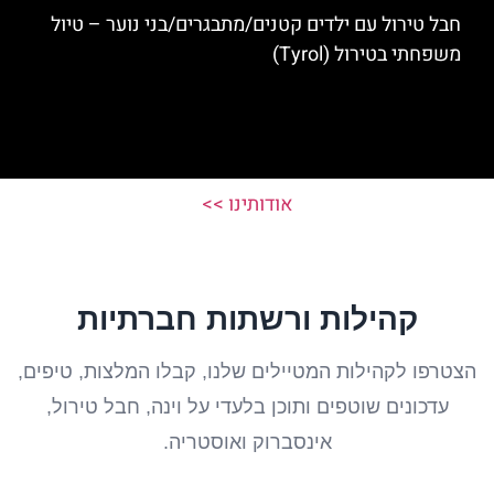
חבל טירול עם ילדים קטנים/מתבגרים/בני נוער – טיול
משפחתי בטירול (Tyrol)
אודותינו >>
קהילות ורשתות חברתיות
הצטרפו לקהילות המטיילים שלנו, קבלו המלצות, טיפים,
עדכונים שוטפים ותוכן בלעדי על וינה, חבל טירול,
אינסברוק ואוסטריה.