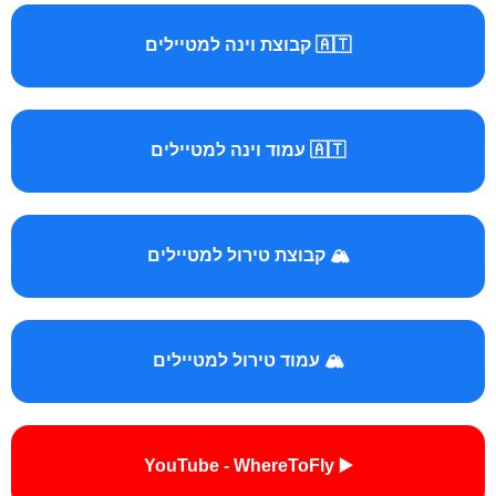
🇦🇹 קבוצת וינה למטיילים
🇦🇹 עמוד וינה למטיילים
🏔️ קבוצת טירול למטיילים
🏔️ עמוד טירול למטיילים
▶️ YouTube - WhereToFly