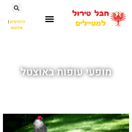
כרטיסים
|
מלונות
חבל טירול
לא רק חבל טירול
מופעי עופות באוצטל