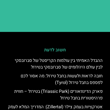
חשוב לדעת
ההבדל האמיתי בין עולמות הקריסטל של סברובסקי
לבין עולם היהלומים של סברובסקי בטירול
חובה לראות ולעשות בחבל טירול: מה אסור לכם
לפספס בחבל טירול (Tyrol)
פארק הדינוזאורים (Triassic Park) בטירול – חווית
פרהיסטורית בחבל טירול
אטרקציות בעמק צילר (Zillertal): המדריך המלא לעמק