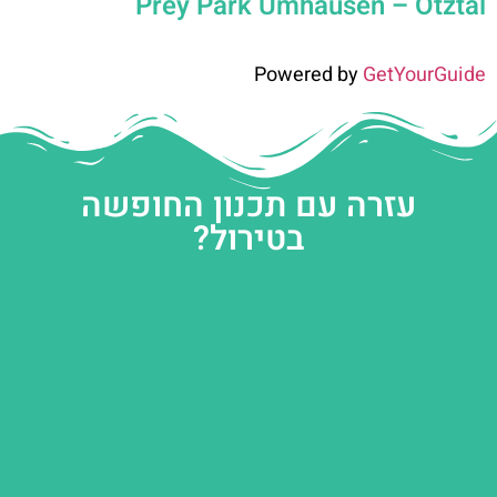
Prey Park Umhausen – Ötztal
Powered by
GetYourGuide
עזרה עם תכנון החופשה
בטירול?