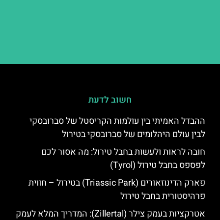
חשוב לדעת
ההבדל האמיתי בין עולמות הקריסטל של סברובסקי
לבין עולם היהלומים של סברובסקי בטירול
חובה לראות ולעשות בחבל טירול: מה אסור לכם
לפספס בחבל טירול (Tyrol)
פארק הדינוזאורים (Triassic Park) בטירול – חווית
פרהיסטורית בחבל טירול
אטרקציות בעמק צילר (Zillertal): המדריך המלא לעמק