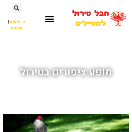
כרטיסים
|
מלונות
חבל טירול
לא רק חבל טירול
מופע ציפורים בטירול