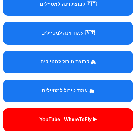
🇦🇹 קבוצת וינה למטיילים
🇦🇹 עמוד וינה למטיילים
🏔️ קבוצת טירול למטיילים
🏔️ עמוד טירול למטיילים
▶️ YouTube - WhereToFly