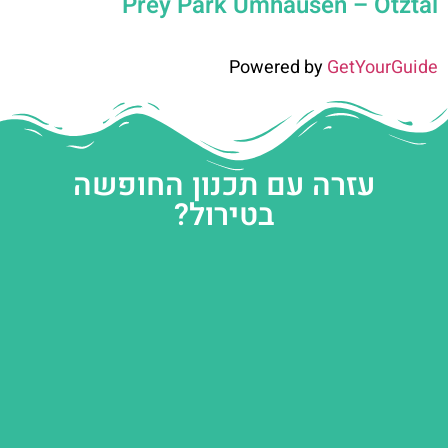
Prey Park Umhausen – Ötztal
Powered by
GetYourGuide
עזרה עם תכנון החופשה
בטירול?