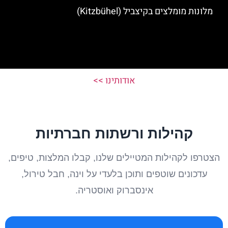
מלונות מומלצים בקיצביל (Kitzbühel)
אודותינו >>
קהילות ורשתות חברתיות
הצטרפו לקהילות המטיילים שלנו, קבלו המלצות, טיפים,
עדכונים שוטפים ותוכן בלעדי על וינה, חבל טירול,
אינסברוק ואוסטריה.