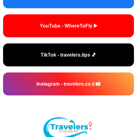
▶️ YouTube - WhereToFly
🎵 TikTok - travelers.tips
📸 Instagram - travelers.co.il