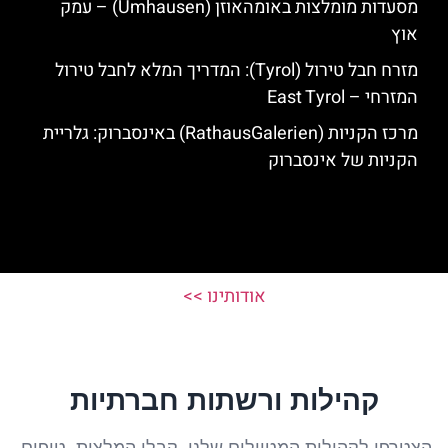
מסעדות מומלצות באומהאוזן (Umhausen) – עמק
אוץ
מזרח חבל טירול (Tyrol): המדריך המלא לחבל טירול
המזרחי – East Tyrol
מרכז הקניות (RathausGalerien) באינסברוק: גלריית
הקניות של אינסברוק
אודותינו >>
קהילות ורשתות חברתיות