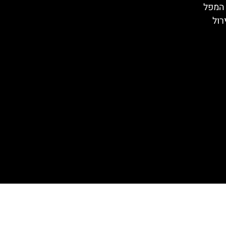
ם קרונונג (Krönung): המפל
רול