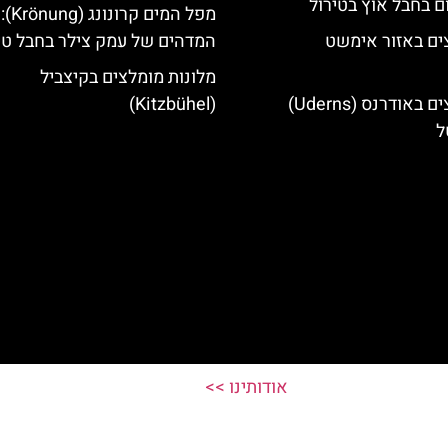
ם בחבל אוץ בטירול
מפל המי
ים באזור אימשט
המדהים של עמק צילר בחבל טי
מלונות מומלצים בקיצביל
מלונות מומלצים באודרנס (Uderns)
(Kitzbühel)
ל
אודותינו >>