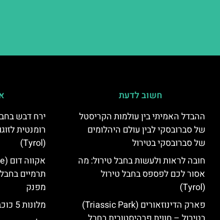
חשוב לדעת
אי
ההבדל האמיתי בין עולמות הקריסטל
ירח דבש בחבל
של סברובסקי לבין עולם היהלומים
רומנטית לזוגו
של סברובסקי בטירול
(Tyrol)
חובה לראות ולעשות בחבל טירול: מה
אסור לכם לפספס בחבל טירול
תרמיים בחבל 
(Tyrol)
מפנק
פארק הדינוזאורים (Triassic Park)
מלונות 5 כוכבים בחבל טירול
בטירול – חווית פרהיסטורית בחבל