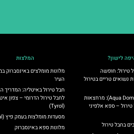
פה לישון?
המלצות
 טירול: חופשה
מלונות מומלצים באינסברוק במ
ת נשואים טריים בטירול
העיר
חבל טירול באיטליה: המדריך ה
אקווה דום (Aqua Dome): מרחצאות
לחבל טירול הדרומי – צפון איט
טירול – ספא אלפיני
(Tyrol)
מסעדות מומלצות בעמק פיץ (Pitztal)
מלונות ספא באינסברוק