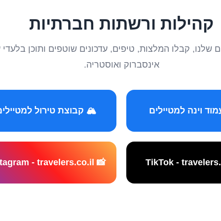
קהילות ורשתות חברתיות
טיילים שלנו, קבלו המלצות, טיפים, עדכונים שוטפים ותוכן ב
אינסברוק ואוסטריה.
️ קבוצת טירול למטיילים
📸 Instagram - travelers.co.il