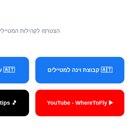
הצטרפו לקהילות המטיילים 
🇦🇹 קבוצת וינה למטיילים
🇦🇹 עמוד וינה למטיילים
🎵 TikTok - travelers.tips
▶️ YouTube - WhereToFly