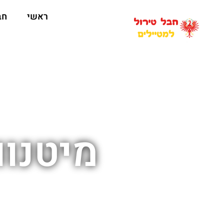
ראשי
חב
מיטנוו