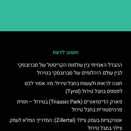
חשוב לדעת
ההבדל האמיתי בין עולמות הקריסטל של סברובסקי
לבין עולם היהלומים של סברובסקי בטירול
חובה לראות ולעשות בחבל טירול: מה אסור לכם
לפספס בחבל טירול (Tyrol)
פארק הדינוזאורים (Triassic Park) בטירול – חווית
פרהיסטורית בחבל טירול
אטרקציות בעמק צילר (Zillertal): המדריך המלא לעמק
צילר בחבל טירול