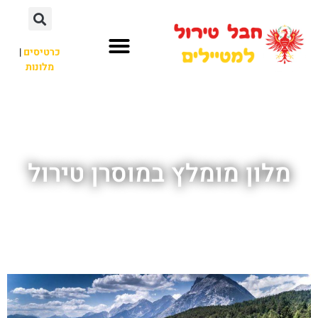
כרטיסים
|
מלונות
חבל טירול
לא רק חבל טירול
מלון מומלץ במוסרן טירול