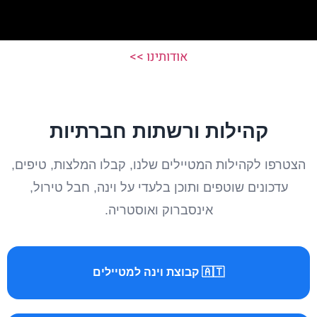
אודותינו >>
קהילות ורשתות חברתיות
הצטרפו לקהילות המטיילים שלנו, קבלו המלצות, טיפים,
עדכונים שוטפים ותוכן בלעדי על וינה, חבל טירול,
אינסברוק ואוסטריה.
🇦🇹 קבוצת וינה למטיילים