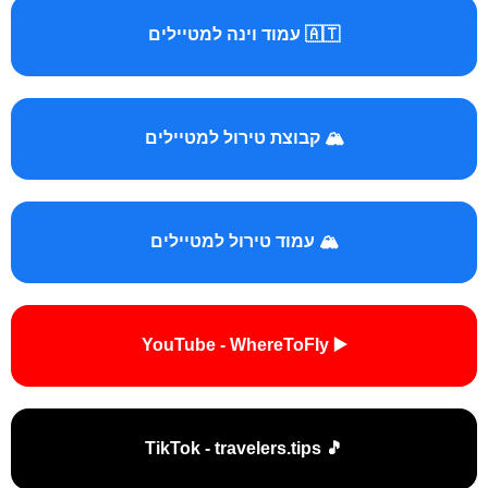
🇦🇹 עמוד וינה למטיילים
🏔️ קבוצת טירול למטיילים
🏔️ עמוד טירול למטיילים
▶️ YouTube - WhereToFly
🎵 TikTok - travelers.tips