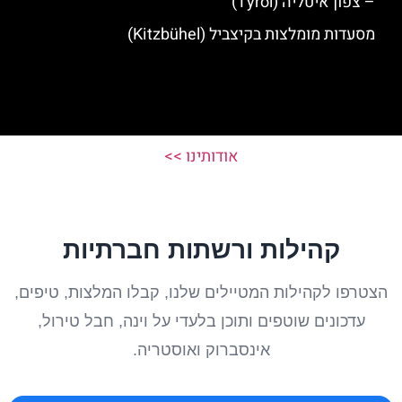
– צפון איטליה (Tyrol)
מסעדות מומלצות בקיצביל (Kitzbühel)
אודותינו >>
קהילות ורשתות חברתיות
הצטרפו לקהילות המטיילים שלנו, קבלו המלצות, טיפים,
עדכונים שוטפים ותוכן בלעדי על וינה, חבל טירול,
אינסברוק ואוסטריה.