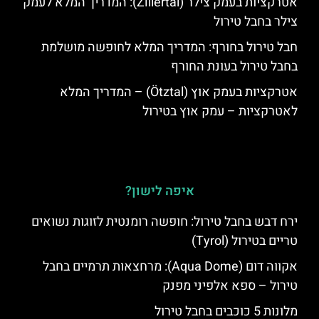
אטרקציות בעמק צילר (Zillertal): המדריך המלא לעמק
צילר בחבל טירול
חבל טירול בחורף: המדריך המלא לחופשה מושלמת
בחבל טירול בעונת החורף
אטרקציות בעמק אוץ (Ötztal) – המדריך המלא
לאטרקציות – עמק אוץ בטירול
איפה לישון?
ירח דבש בחבל טירול: חופשה רומנטית לזוגות נשואים
טריים בטירול (Tyrol)
אקווה דום (Aqua Dome): מרחצאות תרמיים בחבל
טירול – ספא אלפיני מפנק
מלונות 5 כוכבים בחבל טירול