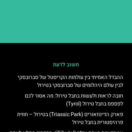
חשוב לדעת
ההבדל האמיתי בין עולמות הקריסטל של סברובסקי
לבין עולם היהלומים של סברובסקי בטירול
חובה לראות ולעשות בחבל טירול: מה אסור לכם
לפספס בחבל טירול (Tyrol)
פארק הדינוזאורים (Triassic Park) בטירול – חווית
פרהיסטורית בחבל טירול