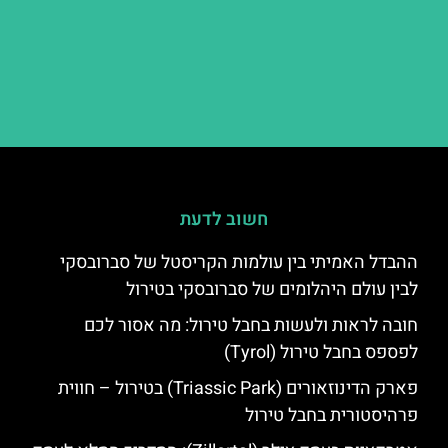
חשוב לדעת
ההבדל האמיתי בין עולמות הקריסטל של סברובסקי
לבין עולם היהלומים של סברובסקי בטירול
חובה לראות ולעשות בחבל טירול: מה אסור לכם
לפספס בחבל טירול (Tyrol)
פארק הדינוזאורים (Triassic Park) בטירול – חווית
פרהיסטורית בחבל טירול