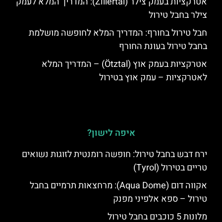
אטרקציות בעמק צילר (Zillertal): המדריך המלא לעמק
צילר בחבל טירול
חבל טירול בחורף: המדריך המלא לחופשה מושלמת
בחבל טירול בעונת החורף
אטרקציות בעמק אוץ (Ötztal) – המדריך המלא
לאטרקציות – עמק אוץ בטירול
איפה לישון?
ירח דבש בחבל טירול: חופשה רומנטית לזוגות נשואים
טריים בטירול (Tyrol)
אקווה דום (Aqua Dome): מרחצאות תרמיים בחבל
טירול – ספא אלפיני מפנק
מלונות 5 כוכבים בחבל טירול