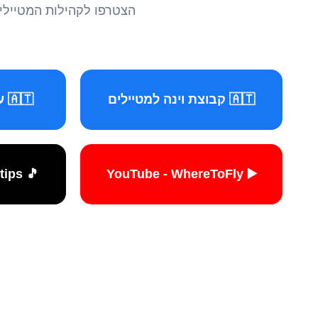
הצטרפו לקהילות המטיילים 
🇦🇹 קבוצת וינה למטיילים
🇦🇹 עמוד וינה למטיילים
🎵 TikTok - travelers.tips
▶️ YouTube - WhereToFly