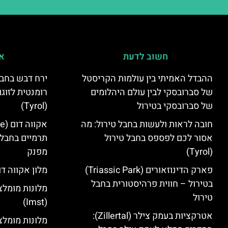
חשוב לדעת
אי
ההבדל האמיתי בין עולמות הקריסטל
ירח דבש בחבל
של סברובסקי לבין עולם היהלומים
רומנטית לזוגו
של סברובסקי בטירול
(Tyrol)
חובה לראות ולעשות בחבל טירול: מה
אסור לכם לפספס בחבל טירול
תרמיים בחבל 
(Tyrol)
מפנק
פארק הדינוזאורים (Triassic Park)
מלון אקווה דו
בטירול – חווית פרהיסטורית בחבל
מלונות מומלצ
טירול
(Imst)
אטרקציות בעמק צילר (Zillertal):