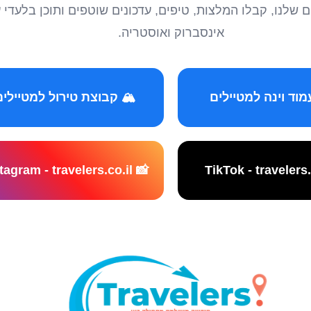
טיילים שלנו, קבלו המלצות, טיפים, עדכונים שוטפים ותוכן ב
אינסברוק ואוסטריה.
️ קבוצת טירול למטיילים
📸 Instagram - travelers.co.il