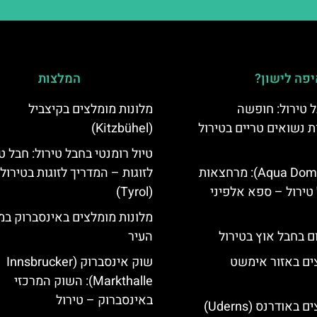
פה לישון?
המלצות
 טירול: חופשה
מלונות מומלצים בקיצביל
ת נשואים טריים בטירול
(Kitzbühel)
טיול רומנטי בחבל טירול: חבל ט
אקווה דום (Aqua Dome): מרחצאות
לזוגות – המדריך לזוגות בטירול
טירול – ספא אלפיני
(Tyrol)
מלונות מומלצים באינסברוק במ
ם בחבל אוץ בטירול
העיר
ים באזור אימשט
שוק אינסברוק (Innsbrucker
Markthalle): השוק המרכזי
באינסברוק – טירול
מלונות מומלצים באודרנס (Uderns)