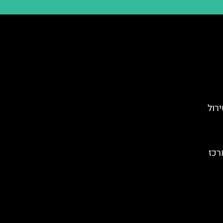
ירול
רכז