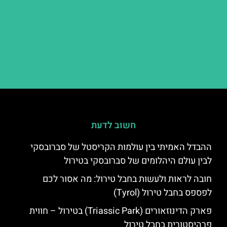
חשוב לדעת
ההבדל האמיתי בין עולמות הקריסטל של סברובסקי
לבין עולם היהלומים של סברובסקי בטירול
חובה לראות ולעשות בחבל טירול: מה אסור לכם
לפספס בחבל טירול (Tyrol)
פארק הדינוזאורים (Triassic Park) בטירול – חווית
פרהיסטורית בחבל טירול