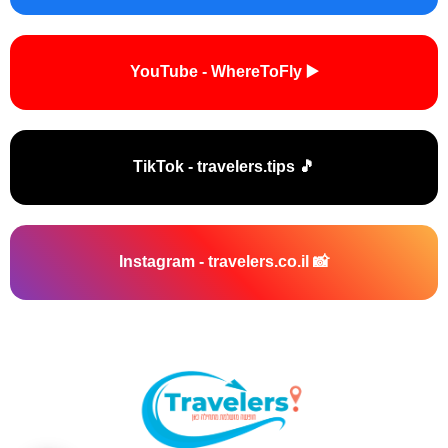
▶️ YouTube - WhereToFly
🎵 TikTok - travelers.tips
📸 Instagram - travelers.co.il