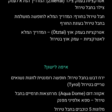
אטרקציות בעמק צילר (Zillertal): המדריך המלא לעמק
צילר בחבל טירול
חבל טירול בחורף: המדריך המלא לחופשה מושלמת
בחבל טירול בעונת החורף
אטרקציות בעמק אוץ (Ötztal) – המדריך המלא
לאטרקציות – עמק אוץ בטירול
איפה לישון?
ירח דבש בחבל טירול: חופשה רומנטית לזוגות נשואים
טריים בטירול (Tyrol)
אקווה דום (Aqua Dome): מרחצאות תרמיים בחבל
טירול – ספא אלפיני מפנק
מלונות 5 כוכבים בחבל טירול