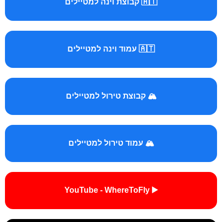
🇦🇹 קבוצת וינה למטיילים
🇦🇹 עמוד וינה למטיילים
🏔️ קבוצת טירול למטיילים
🏔️ עמוד טירול למטיילים
▶️ YouTube - WhereToFly