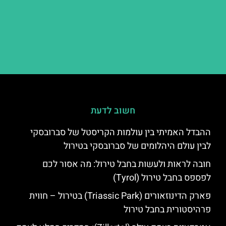
חשוב לדעת
ההבדל האמיתי בין עולמות הקריסטל של סברובסקי
לבין עולם היהלומים של סברובסקי בטירול
חובה לראות ולעשות בחבל טירול: מה אסור לכם
לפספס בחבל טירול (Tyrol)
פארק הדינוזאורים (Triassic Park) בטירול – חווית
פרהיסטורית בחבל טירול