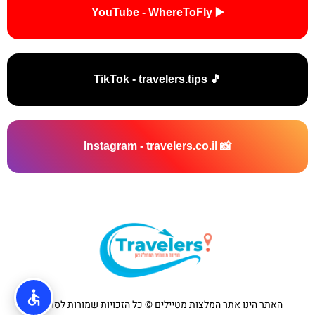
▶️ YouTube - WhereToFly
🎵 TikTok - travelers.tips
📸 Instagram - travelers.co.il
האתר הינו אתר המלצות מטיילים © כל הזכויות שמורות לסוכנות