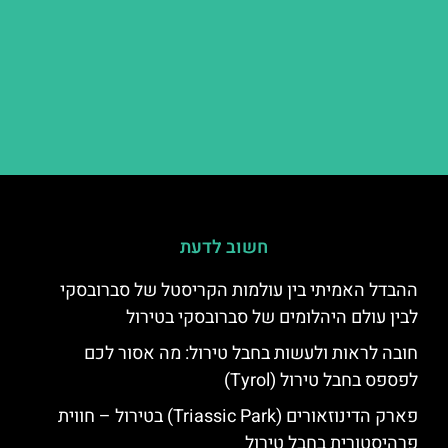
חשוב לדעת
ההבדל האמיתי בין עולמות הקריסטל של סברובסקי
לבין עולם היהלומים של סברובסקי בטירול
חובה לראות ולעשות בחבל טירול: מה אסור לכם
לפספס בחבל טירול (Tyrol)
פארק הדינוזאורים (Triassic Park) בטירול – חווית
פרהיסטורית בחבל טירול