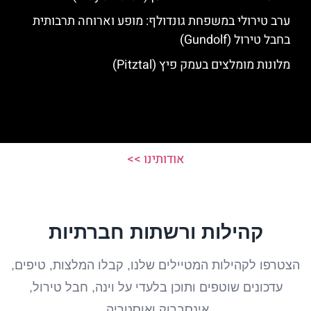
ערב טירולי במשפחת גונדולף: מופע וארוחה תרבותית
בחבל טירול (Gundolf)
מלונות מומלצים בעמק פיץ (Pitztal)
אודותינו >>
קהילות ורשתות חברתיות
הצטרפו לקהילות המטיילים שלנו, קבלו המלצות, טיפים,
עדכונים שוטפים ותוכן בלעדי על וינה, חבל טירול,
אינסברוק ואוסטריה.