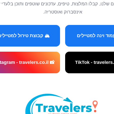
טיילים שלנו, קבלו המלצות, טיפים, עדכונים שוטפים ותוכן ב
אינסברוק ואוסטריה.
️ קבוצת טירול למטיילים
📸 Instagram - travelers.co.il