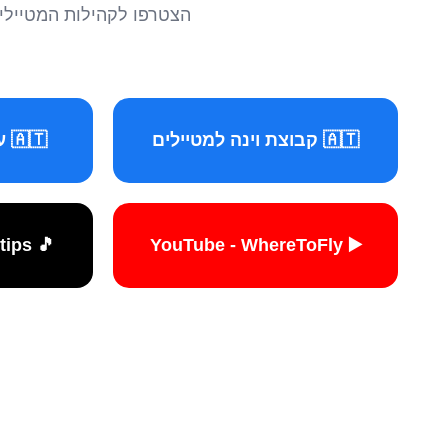
הצטרפו לקהילות המטיילים 
🇦🇹 קבוצת וינה למטיילים
🇦🇹 עמוד וינה למטיילים
🎵 TikTok - travelers.tips
▶️ YouTube - WhereToFly