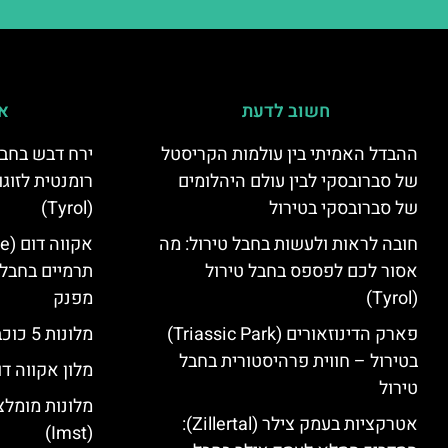
חשוב לדעת
אי
ההבדל האמיתי בין עולמות הקריסטל
ירח דבש בחבל
של סברובסקי לבין עולם היהלומים
רומנטית לזוגו
של סברובסקי בטירול
(Tyrol)
חובה לראות ולעשות בחבל טירול: מה
אסור לכם לפספס בחבל טירול
תרמיים בחבל 
(Tyrol)
מפנק
פארק הדינוזאורים (Triassic Park)
מלונות 5 כוכבים בחבל טירול
בטירול – חווית פרהיסטורית בחבל
מלון אקווה דו
טירול
מלונות מומלצ
אטרקציות בעמק צילר (Zillertal):
(Imst)