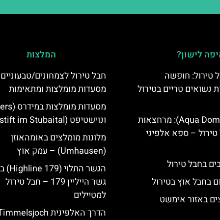
פה לישון?
המלצות
 טירול: חופשה
חבל טירול לצמחונים/טבעוניים 
ת נשואים טריים בטירול
מסעדות מומלצות ומתאימות
אקווה דום (Aqua Dome): מרחצאות
ונוישטיפט (Neustift im Stubaital)
טירול – ספא אלפיני
מלונות מומלצים באומהאוזן
(Umhausen) – עמק אוץ
הגשר התלוי 
ם בחבל אוץ בטירול
גשר הייליין 179 – חבל טירול
למטיילים
ים באזור אימשט
הדרך האלפינית immelsjoch