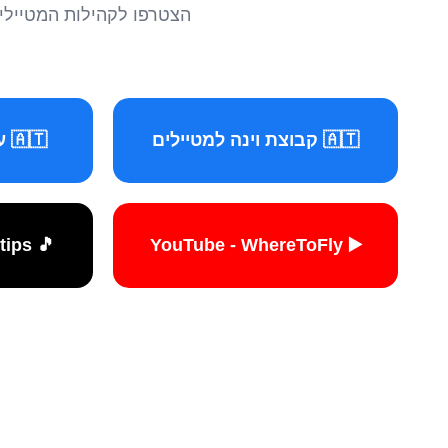
הצטרפו לקהילות המטיילים 
🇦🇹 קבוצת וינה למטיילים
🇦🇹 עמוד וינה למטיילים
🎵 TikTok - travelers.tips
▶️ YouTube - WhereToFly