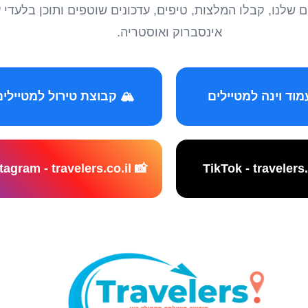
טיילים שלנו, קבלו המלצות, טיפים, עדכונים שוטפים ותוכן ב
אינסברוק ואוסטריה.
️ קבוצת טירול למטיילים
📸 Instagram - travelers.co.il