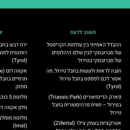
חשוב לדעת
אי
ההבדל האמיתי בין עולמות הקריסטל
ירח דבש בחבל
של סברובסקי לבין עולם היהלומים
רומנטית לזוגו
של סברובסקי בטירול
(Tyrol)
חובה לראות ולעשות בחבל טירול: מה
אסור לכם לפספס בחבל טירול
תרמיים בחבל 
(Tyrol)
מפנק
פארק הדינוזאורים (Triassic Park)
מלונות 5 כוכבים בחבל טירול
בטירול – חווית פרהיסטורית בחבל
מלון אקווה דו
טירול
מלונות מומלצ
אטרקציות בעמק צילר (Zillertal):
(Imst)