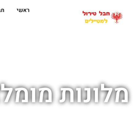
ראשי
חב
מלונות מומל