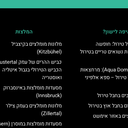
פה לישון?
המלצות
 טירול: חופשה
מלונות מומלצים בקיצביל
ת נשואים טריים בטירול
(Kitzbühel)
אקווה דום (Aqua Dome): מרחצאות
הכביש הטירולי בגבול איטליה
טירול – ספא אלפיני
ואוסטריה
מסעדות מומלצות באינסברוק
(Innsbruck)
ם בחבל אוץ בטירול
מלונות מומלצים בעמק צילר
(Zillertal)
ים באזור אימשט