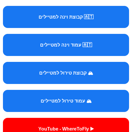
🇦🇹 קבוצת וינה למטיילים
🇦🇹 עמוד וינה למטיילים
🏔️ קבוצת טירול למטיילים
🏔️ עמוד טירול למטיילים
▶️ YouTube - WhereToFly