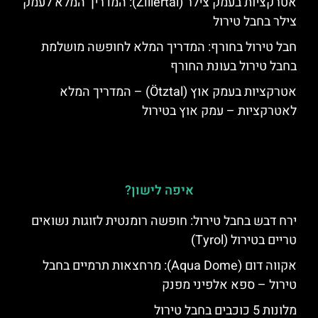
אטרקציות בעמק צילר (Zillertal): המדריך המלא לעמק
צילר בחבל טירול
חבל טירול בחורף: המדריך המלא לחופשה מושלמת
בחבל טירול בעונת החורף
אטרקציות בעמק אוץ (Ötztal) – המדריך המלא
לאטרקציות – עמק אוץ בטירול
איפה לישון?
ירח דבש בחבל טירול: חופשה רומנטית לזוגות נשואים
טריים בטירול (Tyrol)
אקווה דום (Aqua Dome): מרחצאות תרמיים בחבל
טירול – ספא אלפיני מפנק
מלונות 5 כוכבים בחבל טירול