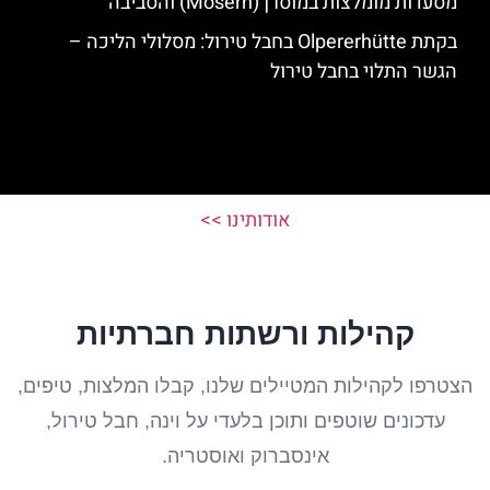
מסעדות מומלצות במוסרן (Mösern) והסביבה
בקתת Olpererhütte בחבל טירול: מסלולי הליכה –
הגשר התלוי בחבל טירול
אודותינו >>
קהילות ורשתות חברתיות
הצטרפו לקהילות המטיילים שלנו, קבלו המלצות, טיפים,
עדכונים שוטפים ותוכן בלעדי על וינה, חבל טירול,
אינסברוק ואוסטריה.