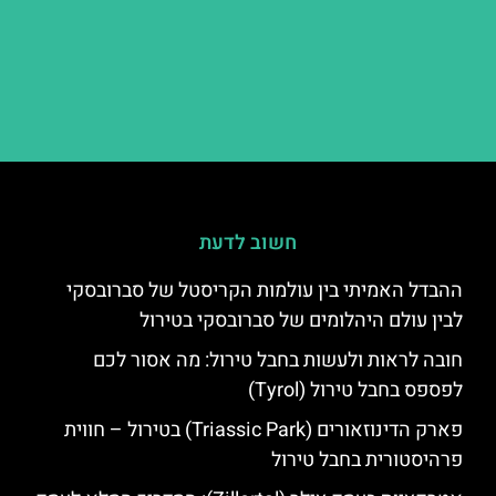
חשוב לדעת
ההבדל האמיתי בין עולמות הקריסטל של סברובסקי
לבין עולם היהלומים של סברובסקי בטירול
חובה לראות ולעשות בחבל טירול: מה אסור לכם
לפספס בחבל טירול (Tyrol)
פארק הדינוזאורים (Triassic Park) בטירול – חווית
פרהיסטורית בחבל טירול