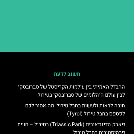
חשוב לדעת
ההבדל האמיתי בין עולמות הקריסטל של סברובסקי
לבין עולם היהלומים של סברובסקי בטירול
חובה לראות ולעשות בחבל טירול: מה אסור לכם
לפספס בחבל טירול (Tyrol)
פארק הדינוזאורים (Triassic Park) בטירול – חווית
פרהיסטורית בחבל טירול