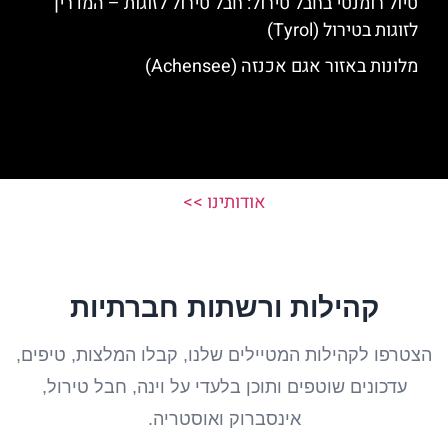
טיול רומנטי בחבל טירול: חבל טירול לזוגות – המדריך
לזוגות בטירול (Tyrol)
מלונות באזור אגם אכנזה (Achensee)
אודותינו >>
קהילות ורשתות חברתיות
הצטרפו לקהילות המטיילים שלנו, קבלו המלצות, טיפים,
עדכונים שוטפים ותוכן בלעדי על וינה, חבל טירול,
אינסברוק ואוסטריה.