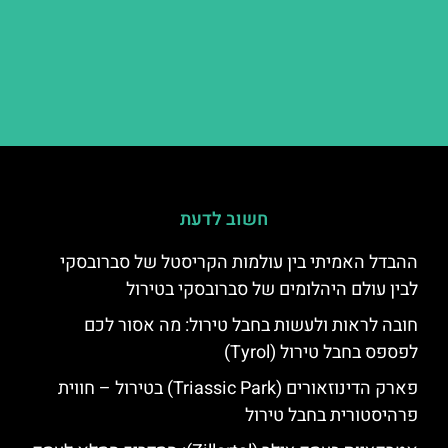
חשוב לדעת
ההבדל האמיתי בין עולמות הקריסטל של סברובסקי
לבין עולם היהלומים של סברובסקי בטירול
חובה לראות ולעשות בחבל טירול: מה אסור לכם
לפספס בחבל טירול (Tyrol)
פארק הדינוזאורים (Triassic Park) בטירול – חווית
פרהיסטורית בחבל טירול