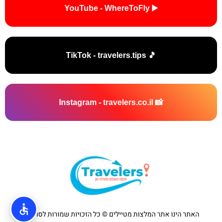
▶️ YouTube - WhereToFly
🎵 TikTok - travelers.tips
📸 Instagram - travelers.co.il
האתר הינו אתר המלצות מטיילים © כל הזכויות שמורות לסוכנות