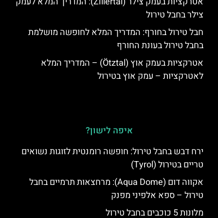
אטרקציות בעמק צילר (Zillertal): המדריך המלא לעמק
צילר בחבל טירול
חבל טירול בחורף: המדריך המלא לחופשה מושלמת
בחבל טירול בעונת החורף
אטרקציות בעמק אוץ (Ötztal) – המדריך המלא
לאטרקציות – עמק אוץ בטירול
איפה לישון?
ירח דבש בחבל טירול: חופשה רומנטית לזוגות נשואים
טריים בטירול (Tyrol)
אקווה דום (Aqua Dome): מרחצאות תרמיים בחבל
טירול – ספא אלפיני מפנק
מלונות 5 כוכבים בחבל טירול