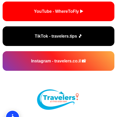
▶️ YouTube - WhereToFly
🎵 TikTok - travelers.tips
📸 Instagram - travelers.co.il