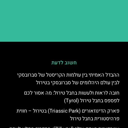
חשוב לדעת
ההבדל האמיתי בין עולמות הקריסטל של סברובסקי
לבין עולם היהלומים של סברובסקי בטירול
חובה לראות ולעשות בחבל טירול: מה אסור לכם
לפספס בחבל טירול (Tyrol)
פארק הדינוזאורים (Triassic Park) בטירול – חווית
פרהיסטורית בחבל טירול