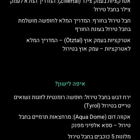
אטרקציות בעמק צילר (Zillertal): המדריך המלא לעמק
צילר בחבל טירול
חבל טירול בחורף: המדריך המלא לחופשה מושלמת
בחבל טירול בעונת החורף
אטרקציות בעמק אוץ (Ötztal) – המדריך המלא
לאטרקציות – עמק אוץ בטירול
איפה לישון?
ירח דבש בחבל טירול: חופשה רומנטית לזוגות נשואים
טריים בטירול (Tyrol)
אקווה דום (Aqua Dome): מרחצאות תרמיים בחבל
טירול – ספא אלפיני מפנק
מלונות 5 כוכבים בחבל טירול