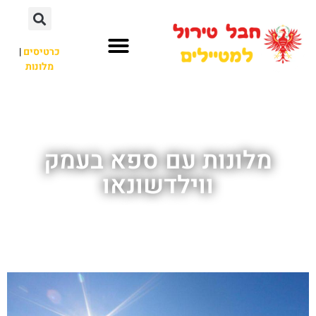
כרטיסים
|
מלונות
חבל טירול
לא רק חבל טירול
מלונות עם ספא בעמק
ווילדשונאו