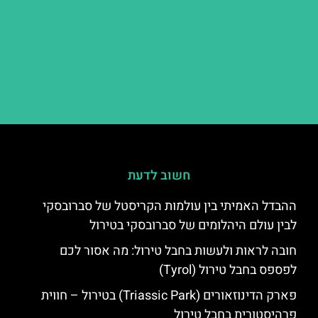
חשוב לדעת
ההבדל האמיתי בין עולמות הקריסטל של סברובסקי
לבין עולם היהלומים של סברובסקי בטירול
חובה לראות ולעשות בחבל טירול: מה אסור לכם
לפספס בחבל טירול (Tyrol)
פארק הדינוזאורים (Triassic Park) בטירול – חווית
פרהיסטורית בחבל טירול