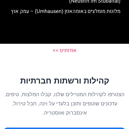
(Neustift im Stubaital)
מלונות מומלצים באומהאוזן (Umhausen) – עמק אוץ
אודותינו >>
קהילות ורשתות חברתיות
הצטרפו לקהילות המטיילים שלנו, קבלו המלצות, טיפים,
עדכונים שוטפים ותוכן בלעדי על וינה, חבל טירול,
אינסברוק ואוסטריה.