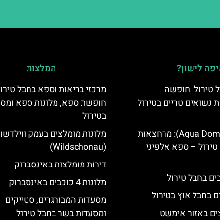
פה לישון?
המלצות
 טירול: חופשה
מרכזי בריאות וספא בחבל טירול
ת נשואים טריים בטירול
חופשת ספא, מלונות ספא ומסא
בטירול
אקווה דום (Aqua Dome): מרחצאות
מלונות מומלצים בעמק ווילדשונ
טירול – ספא אלפיני
(Wildschonau)
דירות מומלצות באינסברוק
מלונות 4 כוכבים באינסברוק
ם בחבל אוץ בטירול
מסעדות המבורגרים, סטייקים
ים באזור אימשט
ומסעדות בשר בחבל טירול