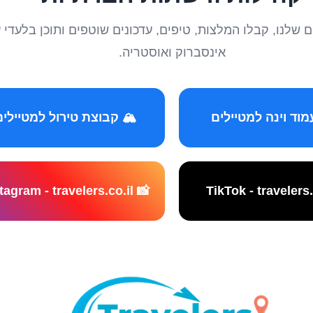
טיילים שלנו, קבלו המלצות, טיפים, עדכונים שוטפים ותוכן ב
אינסברוק ואוסטריה.
️ קבוצת טירול למטיילים
📸 Instagram - travelers.co.il