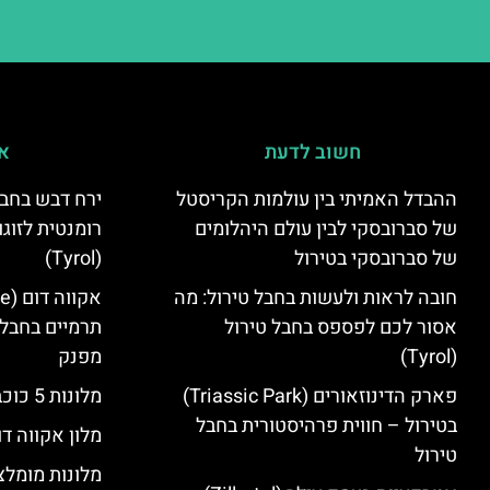
חשוב לדעת
אי
ההבדל האמיתי בין עולמות הקריסטל
ירח דבש בחבל
של סברובסקי לבין עולם היהלומים
רומנטית לזוגו
של סברובסקי בטירול
(Tyrol)
חובה לראות ולעשות בחבל טירול: מה
אסור לכם לפספס בחבל טירול
תרמיים בחבל 
(Tyrol)
מפנק
פארק הדינוזאורים (Triassic Park)
מלונות 5 כוכבים בחבל טירול
בטירול – חווית פרהיסטורית בחבל
מלון אקווה דו
טירול
מלונות מומלצ