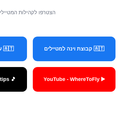
הצטרפו לקהילות המטיילים 
🇦🇹 קבוצת וינה למטיילים
🇦🇹 עמוד וינה למטיילים
🎵 TikTok - travelers.tips
▶️ YouTube - WhereToFly