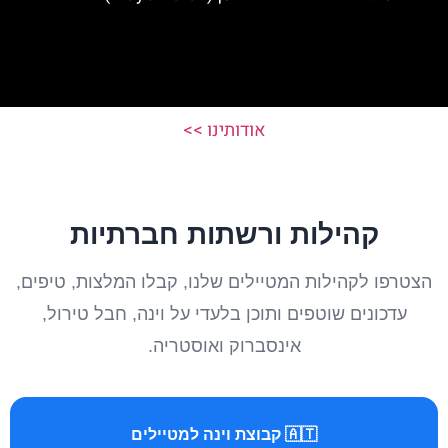
אודותינו >>
קהילות ורשתות חברתיות
הצטרפו לקהילות המטיילים שלנו, קבלו המלצות, טיפים,
עדכונים שוטפים ותוכן בלעדי על וינה, חבל טירול,
אינסברוק ואוסטריה.
🇦🇹 קבוצת וינה למטיילים