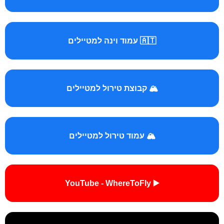
🇦🇹 עמוד וינה למטיילים
🏔️ קבוצת טירול למטיילים
🏔️ עמוד טירול למטיילים
▶️ YouTube - WhereToFly