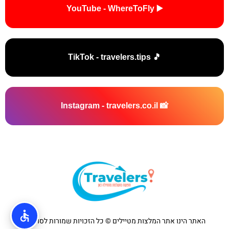
▶️ YouTube - WhereToFly
🎵 TikTok - travelers.tips
📸 Instagram - travelers.co.il
האתר הינו אתר המלצות מטיילים © כל הזכויות שמורות לסוכנות