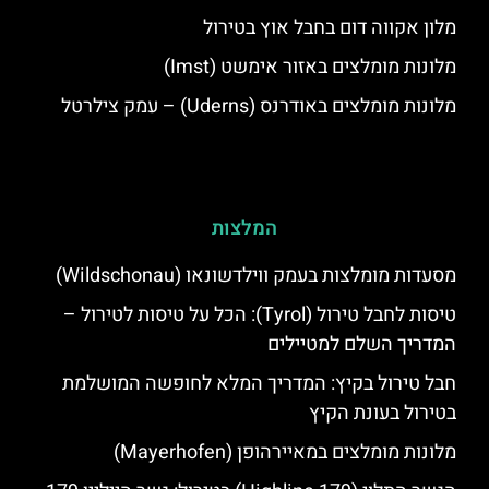
מלון אקווה דום בחבל אוץ בטירול
מלונות מומלצים באזור אימשט (Imst)
מלונות מומלצים באודרנס (Uderns) – עמק צילרטל
המלצות
מסעדות מומלצות בעמק ווילדשונאו (Wildschonau)
טיסות לחבל טירול (Tyrol): הכל על טיסות לטירול –
המדריך השלם למטיילים
חבל טירול בקיץ: המדריך המלא לחופשה המושלמת
בטירול בעונת הקיץ
מלונות מומלצים במאיירהופן (Mayerhofen)