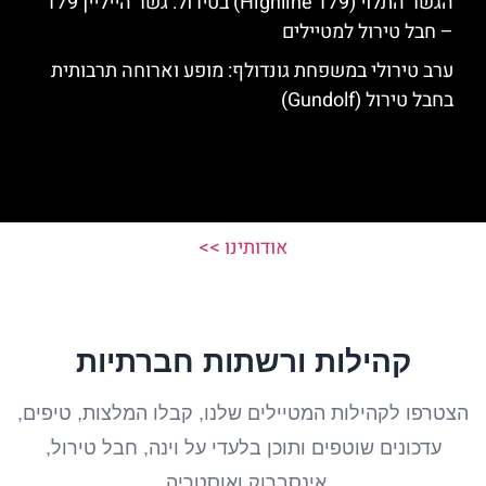
הגשר התלוי (Highline 179) בטירול: גשר הייליין 179
– חבל טירול למטיילים
ערב טירולי במשפחת גונדולף: מופע וארוחה תרבותית
בחבל טירול (Gundolf)
אודותינו >>
קהילות ורשתות חברתיות
הצטרפו לקהילות המטיילים שלנו, קבלו המלצות, טיפים,
עדכונים שוטפים ותוכן בלעדי על וינה, חבל טירול,
אינסברוק ואוסטריה.