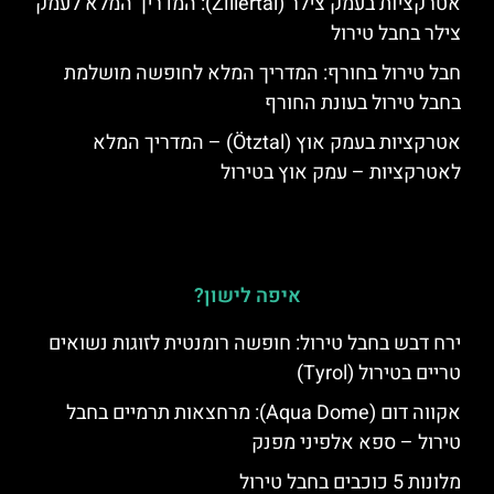
אטרקציות בעמק צילר (Zillertal): המדריך המלא לעמק
צילר בחבל טירול
חבל טירול בחורף: המדריך המלא לחופשה מושלמת
בחבל טירול בעונת החורף
אטרקציות בעמק אוץ (Ötztal) – המדריך המלא
לאטרקציות – עמק אוץ בטירול
איפה לישון?
ירח דבש בחבל טירול: חופשה רומנטית לזוגות נשואים
טריים בטירול (Tyrol)
אקווה דום (Aqua Dome): מרחצאות תרמיים בחבל
טירול – ספא אלפיני מפנק
מלונות 5 כוכבים בחבל טירול