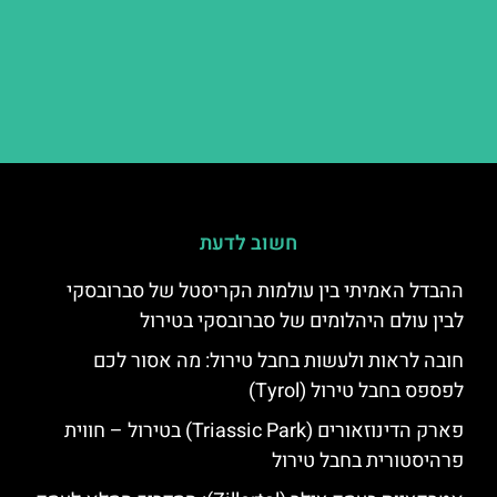
חשוב לדעת
ההבדל האמיתי בין עולמות הקריסטל של סברובסקי
לבין עולם היהלומים של סברובסקי בטירול
חובה לראות ולעשות בחבל טירול: מה אסור לכם
לפספס בחבל טירול (Tyrol)
פארק הדינוזאורים (Triassic Park) בטירול – חווית
פרהיסטורית בחבל טירול