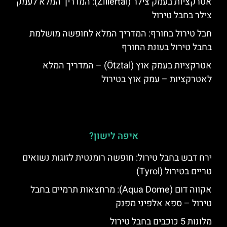
אטרקציות בעמק צילר (Zillertal): המדריך המלא לעמק
צילר בחבל טירול
חבל טירול בחורף: המדריך המלא לחופשה מושלמת
בחבל טירול בעונת החורף
אטרקציות בעמק אוץ (Ötztal) – המדריך המלא
לאטרקציות – עמק אוץ בטירול
איפה לישון?
ירח דבש בחבל טירול: חופשה רומנטית לזוגות נשואים
טריים בטירול (Tyrol)
אקווה דום (Aqua Dome): מרחצאות תרמיים בחבל
טירול – ספא אלפיני מפנק
מלונות 5 כוכבים בחבל טירול