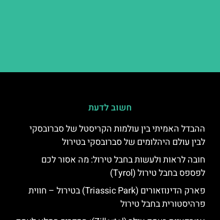
חשוב לדעת
ההבדל האמיתי בין עולמות הקריסטל של סברובסקי
לבין עולם היהלומים של סברובסקי בטירול
חובה לראות ולעשות בחבל טירול: מה אסור לכם
לפספס בחבל טירול (Tyrol)
פארק הדינוזאורים (Triassic Park) בטירול – חווית
פרהיסטורית בחבל טירול