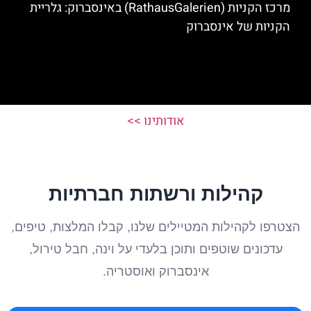
מרכז הקניות (RathausGalerien) באינסברוק: גלריית
הקניות של אינסברוק
אודותינו >>
קהילות ורשתות חברתיות
הצטרפו לקהילות המטיילים שלנו, קבלו המלצות, טיפים,
עדכונים שוטפים ותוכן בלעדי על וינה, חבל טירול,
אינסברוק ואוסטריה.