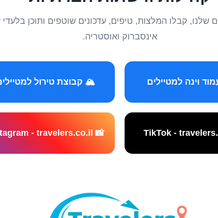
טיילים שלנו, קבלו המלצות, טיפים, עדכונים שוטפים ותוכן ב
אינסברוק ואוסטריה.
️ קבוצת טירול למטיילים
📸 Instagram - travelers.co.il