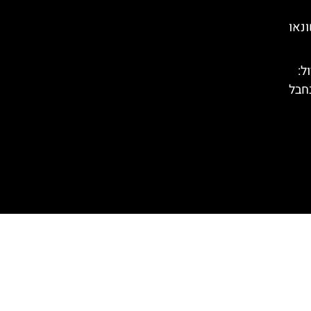
נאו
טירול:
חבל