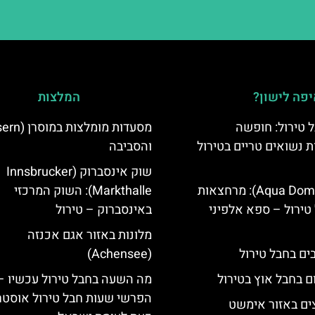
פה לישון?
המלצות
 טירול: חופשה
ת נשואים טריים בטירול
והסביבה
שוק אינסברוק (Innsbrucker
אקווה דום (Aqua Dome): מרחצאות
Markthalle): השוק המרכזי
טירול – ספא אלפיני
באינסברוק – טירול
מלונות באזור אגם אכנזה
(Achensee)
ם בחבל אוץ בטירול
מה השעה בחבל טירול עכשיו –
הפרשי שעות חבל טירול אוסטר
ים באזור אימשט