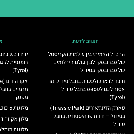
חשוב לדעת
אי
ההבדל האמיתי בין עולמות הקריסטל
ירח דבש בחבל
של סברובסקי לבין עולם היהלומים
רומנטית לזוגו
של סברובסקי בטירול
(Tyrol)
חובה לראות ולעשות בחבל טירול: מה
אסור לכם לפספס בחבל טירול
תרמיים בחבל 
(Tyrol)
מפנק
פארק הדינוזאורים (Triassic Park)
מלונות 5 כוכבים בחבל טירול
בטירול – חווית פרהיסטורית בחבל
מלון אקווה דו
טירול
מלונות מומלצ