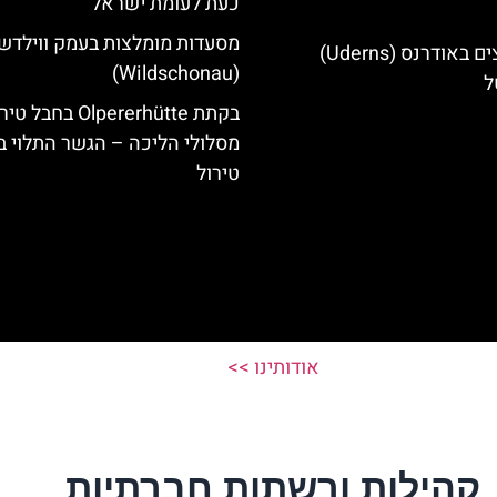
כעת לעומת ישראל
מסעדות מומלצות בעמק ווילדשו
מלונות מומלצים באודרנס (Uderns)
(Wildschonau)
ל
בקתת Olpererhütte בחבל 
מסלולי הליכה – הגשר התלוי ב
טירול
אודותינו >>
קהילות ורשתות חברתיות