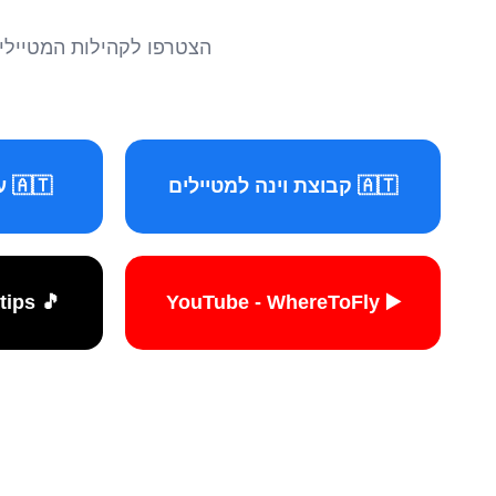
הצטרפו לקהילות המטיילים 
🇦🇹 קבוצת וינה למטיילים
🇦🇹 עמוד וינה למטיילים
🎵 TikTok - travelers.tips
▶️ YouTube - WhereToFly