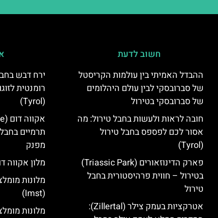
חשוב לדעת
אי
ההבדל האמיתי בין עולמות הקריסטל
ירח דבש בחבל
של סברובסקי לבין עולם היהלומים
רומנטית לזוגו
של סברובסקי בטירול
(Tyrol)
חובה לראות ולעשות בחבל טירול: מה
אסור לכם לפספס בחבל טירול
תרמיים בחבל 
(Tyrol)
מפנק
פארק הדינוזאורים (Triassic Park)
מלון אקווה דו
בטירול – חווית פרהיסטורית בחבל
מלונות מומלצ
טירול
(Imst)
אטרקציות בעמק צילר (Zillertal):