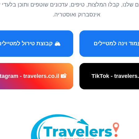
טיילים שלנו, קבלו המלצות, טיפים, עדכונים שוטפים ותוכן ב
אינסברוק ואוסטריה.
️ קבוצת טירול למטיילים
📸 Instagram - travelers.co.il