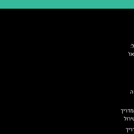
:
ז'
י קפה
מדריך
ירול
Tyro): המדריך