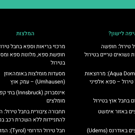
פה לישון?
המלצות
 טירול: חופשה
מרכזי בריאות וספא בחבל טירול
ת נשואים טריים בטירול
חופשת ספא, מלונות ספא ומסא
בטירול
אקווה דום (Aqua Dome): מרחצאות
מסעדות מומלצות באומהאוזן
טירול – ספא אלפיני
(Umhausen) – עמק אוץ
אינסברוק (Innsbruck) בת
ם בחבל אוץ בטירול
מומלצים
ים באזור אימשט
תחבורה ציבורית בחבל טירול: ה
להתניידות ללא השכרת רכב בט
מלונות מומלצים באודרנס (Uderns)
חבל טירול הדרומי (l