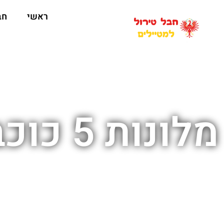
ראשי
חב
מלונו