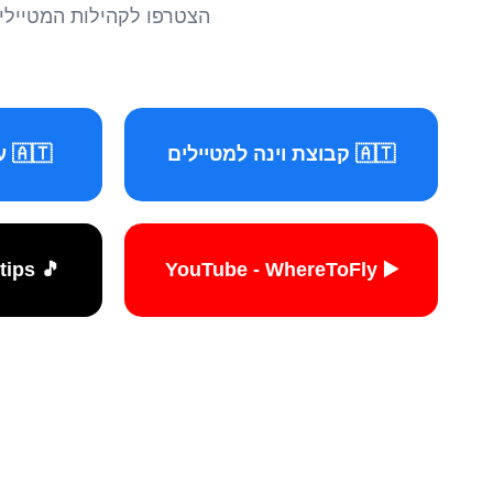
הצטרפו לקהילות המטיילים 
🇦🇹 קבוצת וינה למטיילים
🇦🇹 עמוד וינה למטיילים
🎵 TikTok - travelers.tips
▶️ YouTube - WhereToFly