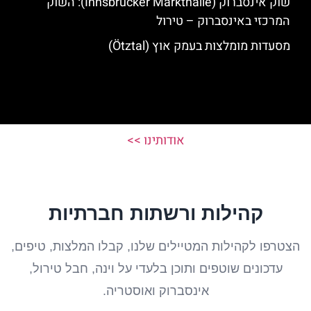
שוק אינסברוק (Innsbrucker Markthalle): השוק
המרכזי באינסברוק – טירול
מסעדות מומלצות בעמק אוץ (Ötztal)
אודותינו >>
קהילות ורשתות חברתיות
הצטרפו לקהילות המטיילים שלנו, קבלו המלצות, טיפים,
עדכונים שוטפים ותוכן בלעדי על וינה, חבל טירול,
אינסברוק ואוסטריה.