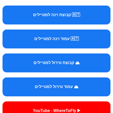
🇦🇹 קבוצת וינה למטיילים
🇦🇹 עמוד וינה למטיילים
🏔️ קבוצת טירול למטיילים
🏔️ עמוד טירול למטיילים
▶️ YouTube - WhereToFly