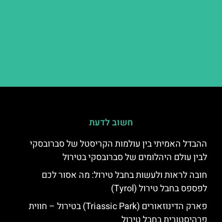
חשוב לדעת
ההבדל האמיתי בין עולמות הקריסטל של סברובסקי
לבין עולם היהלומים של סברובסקי בטירול
חובה לראות ולעשות בחבל טירול: מה אסור לכם
לפספס בחבל טירול (Tyrol)
פארק הדינוזאורים (Triassic Park) בטירול – חווית
פרהיסטורית בחבל טירול