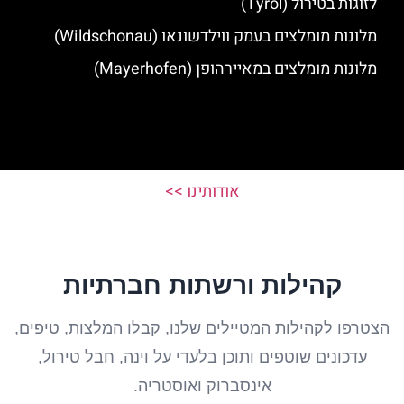
לזוגות בטירול (Tyrol)
מלונות מומלצים בעמק ווילדשונאו (Wildschonau)
מלונות מומלצים במאיירהופן (Mayerhofen)
אודותינו >>
קהילות ורשתות חברתיות
הצטרפו לקהילות המטיילים שלנו, קבלו המלצות, טיפים,
עדכונים שוטפים ותוכן בלעדי על וינה, חבל טירול,
אינסברוק ואוסטריה.