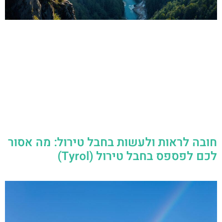
חובה לראות ולעשות בחבל טירול: מה אסור
לכם לפספס בחבל טירול (Tyrol)