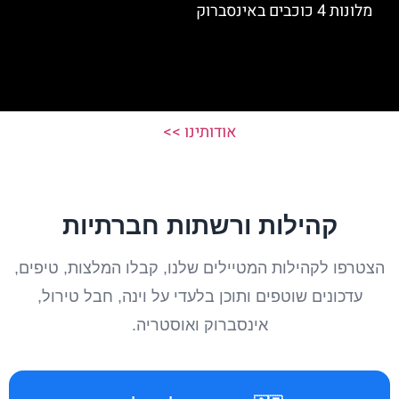
מלונות 4 כוכבים באינסברוק
אודותינו >>
קהילות ורשתות חברתיות
הצטרפו לקהילות המטיילים שלנו, קבלו המלצות, טיפים,
עדכונים שוטפים ותוכן בלעדי על וינה, חבל טירול,
אינסברוק ואוסטריה.