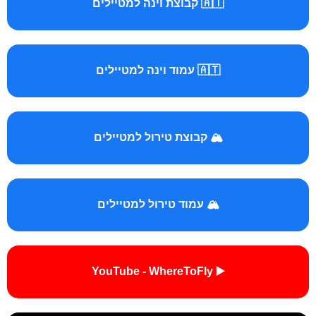
🇦🇹 קבוצת וינה למטיילים
🇦🇹 עמוד וינה למטיילים
🏔️ קבוצת טירול למטיילים
🏔️ עמוד טירול למטיילים
▶️ YouTube - WhereToFly