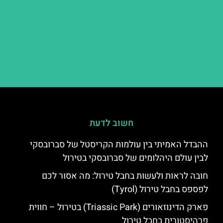
חשוב לדעת
ההבדל האמיתי בין עולמות הקריסטל של סברובסקי
לבין עולם היהלומים של סברובסקי בטירול
חובה לראות ולעשות בחבל טירול: מה אסור לכם
לפספס בחבל טירול (Tyrol)
פארק הדינוזאורים (Triassic Park) בטירול – חווית
פרהיסטורית בחבל טירול