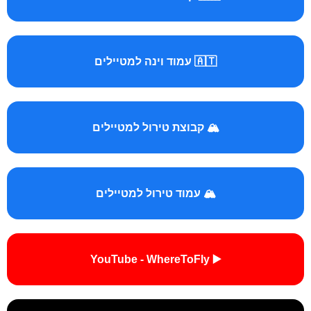
🇦🇹 עמוד וינה למטיילים
🏔️ קבוצת טירול למטיילים
🏔️ עמוד טירול למטיילים
▶️ YouTube - WhereToFly