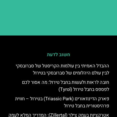
חשוב לדעת
ההבדל האמיתי בין עולמות הקריסטל של סברובסקי
לבין עולם היהלומים של סברובסקי בטירול
חובה לראות ולעשות בחבל טירול: מה אסור לכם
לפספס בחבל טירול (Tyrol)
פארק הדינוזאורים (Triassic Park) בטירול – חווית
פרהיסטורית בחבל טירול
אטרקציות בעמק צילר (Zillertal): המדריך המלא לעמק