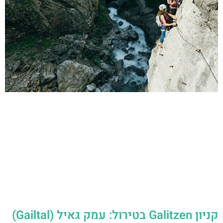
קניון Galitzen בטירול: עמק גאיל (Gailtal)