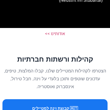
(Neustift im Stubaital)
אודותינו >>
קהילות ורשתות חברתיות
הצטרפו לקהילות המטיילים שלנו, קבלו המלצות, טיפים,
עדכונים שוטפים ותוכן בלעדי על וינה, חבל טירול,
אינסברוק ואוסטריה.
🇦🇹 קבוצת וינה למטיילים