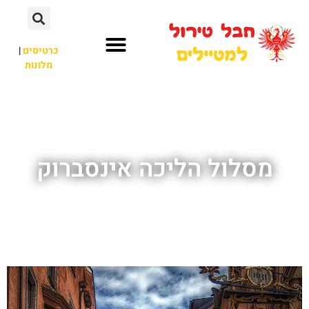
כרטיסים
|
מלונות
חבל טירול
לא רק חבל טירול
מסלול הליכה אינסברוק