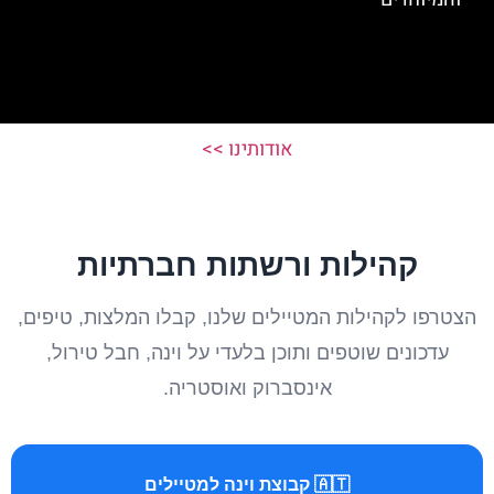
אודותינו >>
קהילות ורשתות חברתיות
הצטרפו לקהילות המטיילים שלנו, קבלו המלצות, טיפים,
עדכונים שוטפים ותוכן בלעדי על וינה, חבל טירול,
אינסברוק ואוסטריה.
🇦🇹 קבוצת וינה למטיילים