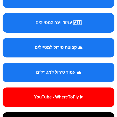
🇦🇹 עמוד וינה למטיילים
🏔️ קבוצת טירול למטיילים
🏔️ עמוד טירול למטיילים
▶️ YouTube - WhereToFly