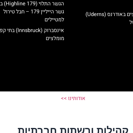
הגשר התלוי 
גשר הייליין 179 – חבל טירול
מלונות מומלצים באודרנס (Uderns)
למטיילים
ל
אינסברוק (Innsbruck) בת
מומלצים
אודותינו >>
קהילות ורשתות חברתיות