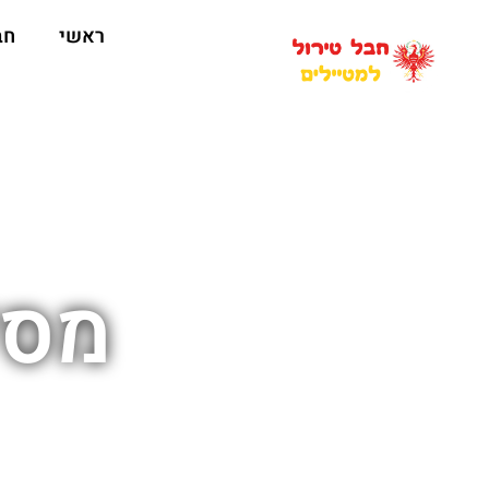
ראשי
חב
מסל