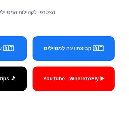
הצטרפו לקהילות המטיילים 
🇦🇹 קבוצת וינה למטיילים
🇦🇹 עמוד וינה למטיילים
🎵 TikTok - travelers.tips
▶️ YouTube - WhereToFly