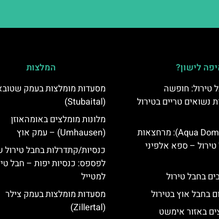
פה לישון?
המלצות
 טירול: חופשה
מסעדות מומלצות בעמק שטובא
ת נשואים טריים בטירול
(Stubaital)
מלונות מומלצים באומהאוזן
אקווה דום (Aqua Dome): מרחצאות
(Umhausen) – עמק אוץ
טירול – ספא אלפיני
כנסיות/קתדרלות בחבל טירול 
לפספס: כנסיות יפות – חבל טיר
למטייל
ם בחבל אוץ בטירול
מסעדות מומלצות בעמק צילר
(Zillertal)
ים באזור אימשט