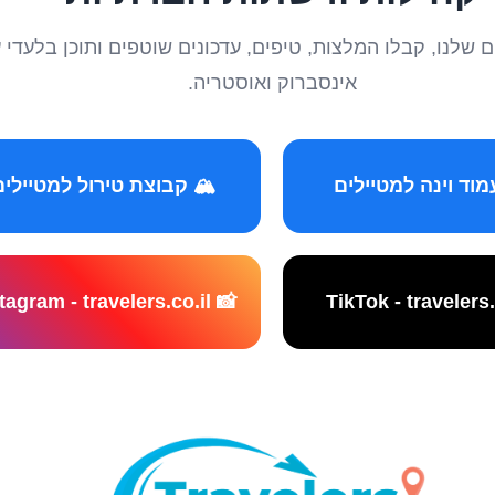
טיילים שלנו, קבלו המלצות, טיפים, עדכונים שוטפים ותוכן ב
אינסברוק ואוסטריה.
️ קבוצת טירול למטיילים
📸 Instagram - travelers.co.il