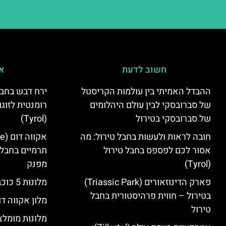
חשוב לדעת
אי
ההבדל האמיתי בין עולמות הקריסטל
ירח דבש בחבל
של סברובסקי לבין עולם היהלומים
רומנטית לזוגו
של סברובסקי בטירול
(Tyrol)
חובה לראות ולעשות בחבל טירול: מה
אסור לכם לפספס בחבל טירול
תרמיים בחבל 
(Tyrol)
מפנק
פארק הדינוזאורים (Triassic Park)
מלונות 5 כוכבים בחבל טירול
בטירול – חווית פרהיסטורית בחבל
מלון אקווה דו
טירול
מלונות מומלצ