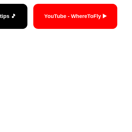
🎵 TikTok - travelers.tips
▶️ YouTube - WhereToFly
האתר הי