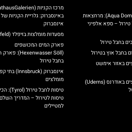
אקווה דום (Aqua Dome): מרחצאות
באינסברוק: גלריית הקניות של
טירול – ספא אלפיני
אינסברוק
מסעדות מומלצות בזיפלד (Seefeld)
פארק המים המכושפים
ם בחבל אוץ בטירול
(Hexenwasser Söll): 
בחבל טירול
ים באזור אימשט
אינסברוק (Innsbruck) בת
מומלצים
מלונות מומלצים באודרנס (Uderns)
ל
טיסות לחבל טירול (l
טיסות לטירול – המדריך השלם
למטיילים