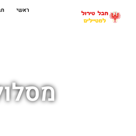
ראשי
חב
מסלול