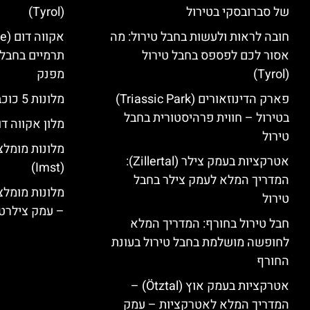
של סברובסקי בטירול
(Tyrol)
חובה לראות ולעשות בחבל טירול: מה
אסור לכם לפספס בחבל טירול
תרמיים בחבל 
(Tyrol)
מפנק
פארק הדינוזאורים (Triassic Park)
מלונות 5 כוכבים בחבל טירול
בטירול – חווית פרהיסטורית בחבל
מלון אקווה דו
טירול
מלונות מומלצ
אטרקציות בעמק צילר (Zillertal):
(Imst)
המדריך המלא לעמק צילר בחבל
טירול
– עמק צילרט
חבל טירול בחורף: המדריך המלא
לחופשה מושלמת בחבל טירול בעונת
החורף
אטרקציות בעמק אוץ (Ötztal) –
המדריך המלא לאטרקציות – עמק