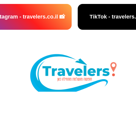
📸 Instagram - travelers.co.il
נו אתר המלצות מטיילים © כל הזכויות שמורות לסוכנות TRAVELERS.CO.IL
מדיניות פרטיות