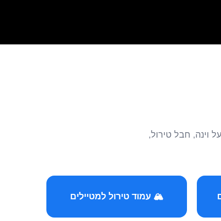
הצטרפו לקהילות המ
🏔️ עמוד טירול למטיילים
