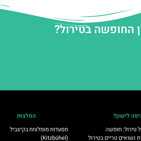
ן החופשה בטירול?
פה לישון?
המלצות
 טירול: חופשה
מסעדות מומלצות בקיצביל
ת נשואים טריים בטירול
(Kitzbühel)