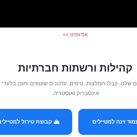
אודותינו >>
קהילות ורשתות חברתיות
טיילים שלנו, קבלו המלצות, טיפים, עדכונים שוטפים ותוכן ב
אינסברוק ואוסטריה.
️ קבוצת טירול למטיילים