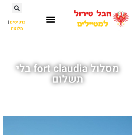
כרטיסים
|
מלונות
חבל טירול
לא רק חבל טירול
מסלול fort claudia בלי
תשלום