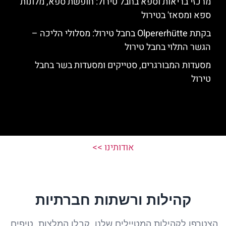
מרכזי בריאות וספא בחבל טירול: חופשת ספא, מלונות
ספא ומסאז' בטירול
בקתת Olpererhütte בחבל טירול: מסלולי הליכה –
הגשר התלוי בחבל טירול
מסעדות המבורגרים, סטייקים ומסעדות בשר בחבל
טירול
אודותינו >>
קהילות ורשתות חברתיות
הצטרפו לקהילות המטיילים שלנו, קבלו המלצות, טיפים,