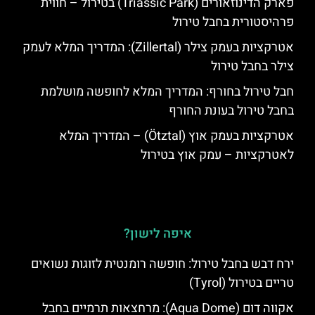
פארק הדינוזאורים (Triassic Park) בטירול – חווית
פרהיסטורית בחבל טירול
אטרקציות בעמק צילר (Zillertal): המדריך המלא לעמק
צילר בחבל טירול
חבל טירול בחורף: המדריך המלא לחופשה מושלמת
בחבל טירול בעונת החורף
אטרקציות בעמק אוץ (Ötztal) – המדריך המלא
לאטרקציות – עמק אוץ בטירול
איפה לישון?
ירח דבש בחבל טירול: חופשה רומנטית לזוגות נשואים
טריים בטירול (Tyrol)
אקווה דום (Aqua Dome): מרחצאות תרמיים בחבל