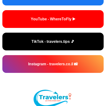
▶️ YouTube - WhereToFly
🎵 TikTok - travelers.tips
📸 Instagram - travelers.co.il