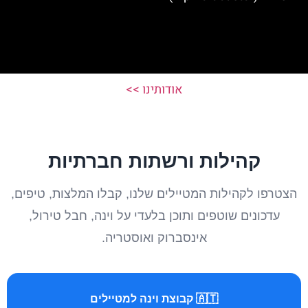
אודותינו >>
קהילות ורשתות חברתיות
הצטרפו לקהילות המטיילים שלנו, קבלו המלצות, טיפים,
עדכונים שוטפים ותוכן בלעדי על וינה, חבל טירול,
אינסברוק ואוסטריה.
🇦🇹 קבוצת וינה למטיילים