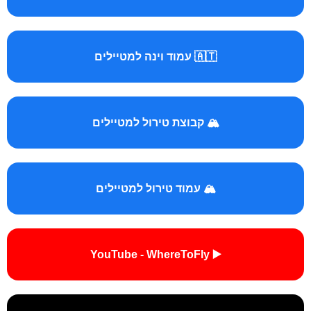
🇦🇹 עמוד וינה למטיילים
🏔️ קבוצת טירול למטיילים
🏔️ עמוד טירול למטיילים
▶️ YouTube - WhereToFly