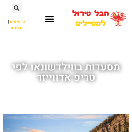
כרטיסים
|
מלונות
חבל טירול
לא רק חבל טירול
מסעדות בווילדשונאו לפי
טריפ אדווייזר