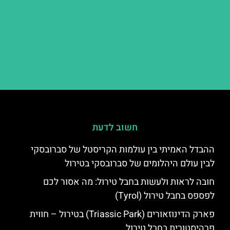
חשוב לדעת
ההבדל האמיתי בין עולמות הקריסטל של סברובסקי
לבין עולם היהלומים של סברובסקי בטירול
חובה לראות ולעשות בחבל טירול: מה אסור לכם
לפספס בחבל טירול (Tyrol)
פארק הדינוזאורים (Triassic Park) בטירול – חווית
פרהיסטורית בחבל טירול