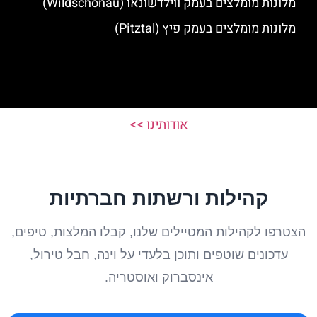
מלונות מומלצים בעמק ווילדשונאו (Wildschonau)
מלונות מומלצים בעמק פיץ (Pitztal)
אודותינו >>
קהילות ורשתות חברתיות
הצטרפו לקהילות המטיילים שלנו, קבלו המלצות, טיפים,
עדכונים שוטפים ותוכן בלעדי על וינה, חבל טירול,
אינסברוק ואוסטריה.