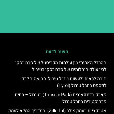
חשוב לדעת
ההבדל האמיתי בין עולמות הקריסטל של סברובסקי
לבין עולם היהלומים של סברובסקי בטירול
חובה לראות ולעשות בחבל טירול: מה אסור לכם
לפספס בחבל טירול (Tyrol)
פארק הדינוזאורים (Triassic Park) בטירול – חווית
פרהיסטורית בחבל טירול
אטרקציות בעמק צילר (Zillertal): המדריך המלא לעמק