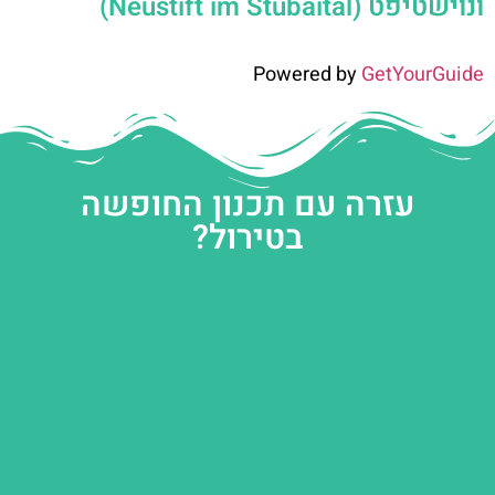
ונוישטיפט (Neustift im Stubaital)
Powered by
GetYourGuide
עזרה עם תכנון החופשה
בטירול?