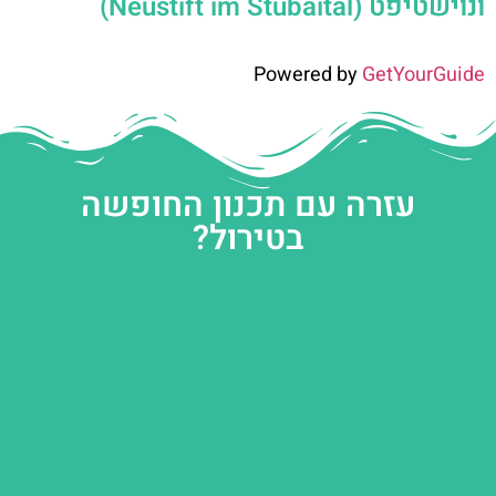
ונוישטיפט (Neustift im Stubaital)
Powered by
GetYourGuide
עזרה עם תכנון החופשה
בטירול?