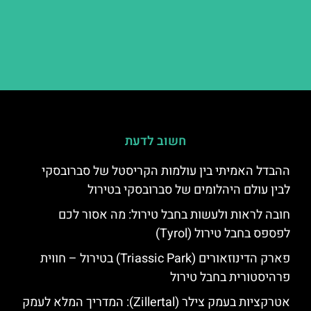
חשוב לדעת
ההבדל האמיתי בין עולמות הקריסטל של סברובסקי
לבין עולם היהלומים של סברובסקי בטירול
חובה לראות ולעשות בחבל טירול: מה אסור לכם
לפספס בחבל טירול (Tyrol)
פארק הדינוזאורים (Triassic Park) בטירול – חווית
פרהיסטורית בחבל טירול
אטרקציות בעמק צילר (Zillertal): המדריך המלא לעמק