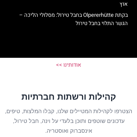
אוץ
בקתת Olpererhütte בחבל טירול: מסלולי הליכה –
הגשר התלוי בחבל טירול
אודותינו >>
קהילות ורשתות חברתיות
הצטרפו לקהילות המטיילים שלנו, קבלו המלצות, טיפים,
עדכונים שוטפים ותוכן בלעדי על וינה, חבל טירול,
אינסברוק ואוסטריה.