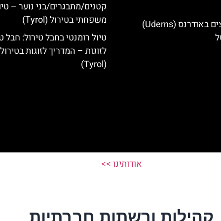
קטנים/מתבגרים/בני נוער – טיו
משפחתי בטירול (Tyrol)
מלונות מומלצים באודרנס (Uderns)
ל
טיול רומנטי בחבל טירול: חבל ט
לזוגות – המדריך לזוגות בטירול
(Tyrol)
אודותינו >>
קהילות ורשתות חברתיות