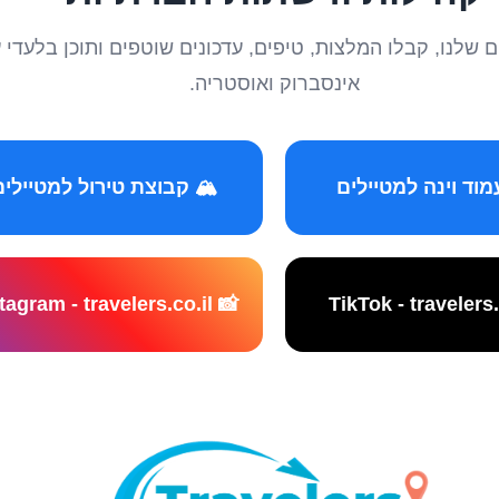
טיילים שלנו, קבלו המלצות, טיפים, עדכונים שוטפים ותוכן ב
אינסברוק ואוסטריה.
️ קבוצת טירול למטיילים
📸 Instagram - travelers.co.il