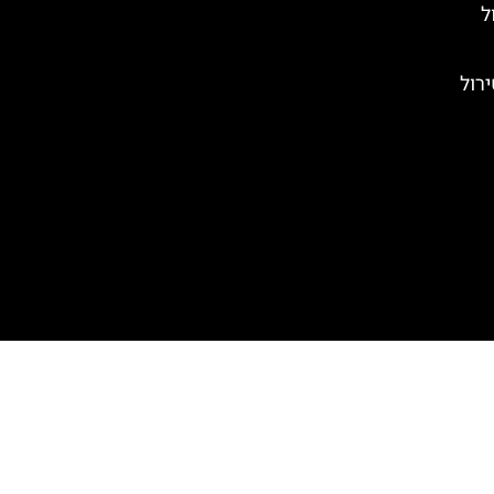
ל
ירול