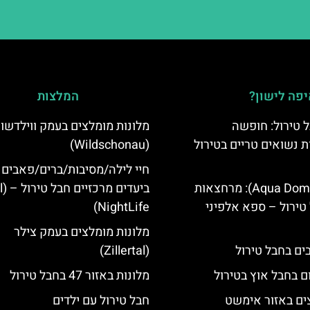
פה לישון?
המלצות
 טירול: חופשה
מלונות מומלצים בעמק ווילדשונ
ת נשואים טריים בטירול
(Wildschonau)
חיי לילה/מסיבות/ברים/פאבים
אקווה דום (Aqua Dome): מרחצאות
ביעד
טירול – ספא אלפיני
NightLife)
מלונות מומלצים בעמק צילר
(Zillertal)
ם בחבל אוץ בטירול
מלונות באזור 47 בחבל טירול
ים באזור אימשט
חבל טירול עם ילדים