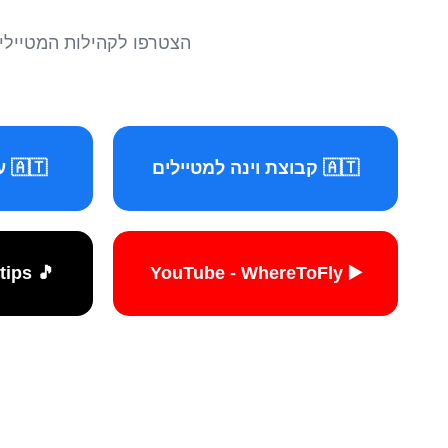
הצטרפו לקהילות המטיילים 
🇦🇹 קבוצת וינה למטיילים
🇦🇹 עמוד וינה למטיילים
🎵 TikTok - travelers.tips
▶️ YouTube - WhereToFly