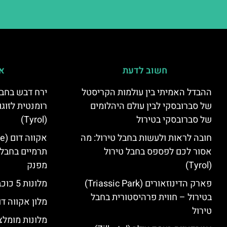
חשוב לדעת
אי
ההבדל האמיתי בין עולמות הקריסטל
ירח דבש בחבל
של סברובסקי לבין עולם היהלומים
רומנטית לזוגו
של סברובסקי בטירול
(Tyrol)
חובה לראות ולעשות בחבל טירול: מה
אסור לכם לפספס בחבל טירול
תרמיים בחבל 
(Tyrol)
מפנק
פארק הדינוזאורים (Triassic Park)
מלונות 5 כוכבים בחבל טירול
בטירול – חווית פרהיסטורית בחבל
מלון אקווה דו
טירול
מלונות מומלצ