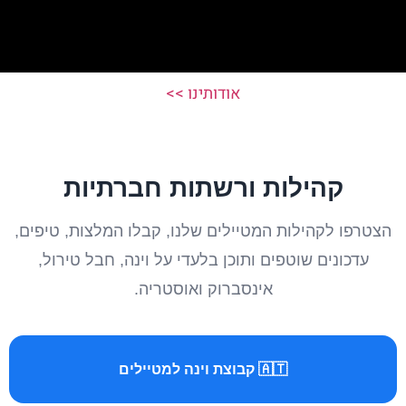
אודותינו >>
קהילות ורשתות חברתיות
הצטרפו לקהילות המטיילים שלנו, קבלו המלצות, טיפים,
עדכונים שוטפים ותוכן בלעדי על וינה, חבל טירול,
אינסברוק ואוסטריה.
🇦🇹 קבוצת וינה למטיילים