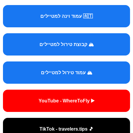
🇦🇹 עמוד וינה למטיילים
🏔️ קבוצת טירול למטיילים
🏔️ עמוד טירול למטיילים
▶️ YouTube - WhereToFly
🎵 TikTok - travelers.tips