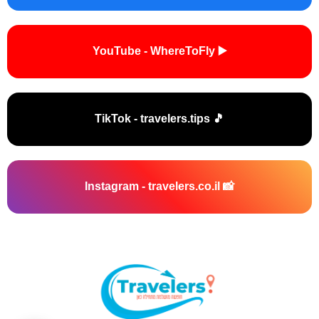
▶️ YouTube - WhereToFly
🎵 TikTok - travelers.tips
📸 Instagram - travelers.co.il