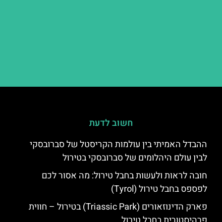
חשוב לדעת
ההבדל האמיתי בין עולמות הקריסטל של סברובסקי
לבין עולם היהלומים של סברובסקי בטירול
חובה לראות ולעשות בחבל טירול: מה אסור לכם
לפספס בחבל טירול (Tyrol)
פארק הדינוזאורים (Triassic Park) בטירול – חווית
פרהיסטורית בחבל טירול