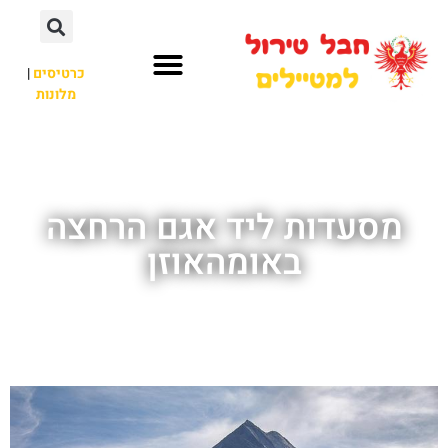
כרטיסים
|
מלונות
חבל טירול
לא רק חבל טירול
מסעדות ליד אגם הרחצה
באומהאוזן