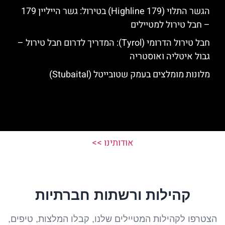
הגשר התלוי (Highline 179) בטירול: גשר הייליין 179
– חבל טירול למטיילים
חבל טירול הדרומי (Tyrol): המדריך לדרום חבל טירול –
גבול איטליה ואוסטריה
מלונות מומלצים בעמק שטובייטל (Stubaital)
אודותינו >>
קהילות ורשתות חברתיות
הצטרפו לקהילות המטיילים שלנו, קבלו המלצות, טיפים,