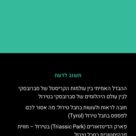
חשוב לדעת
ההבדל האמיתי בין עולמות הקריסטל של סברובסקי
לבין עולם היהלומים של סברובסקי בטירול
חובה לראות ולעשות בחבל טירול: מה אסור לכם
לפספס בחבל טירול (Tyrol)
פארק הדינוזאורים (Triassic Park) בטירול – חווית
פרהיסטורית בחבל טירול