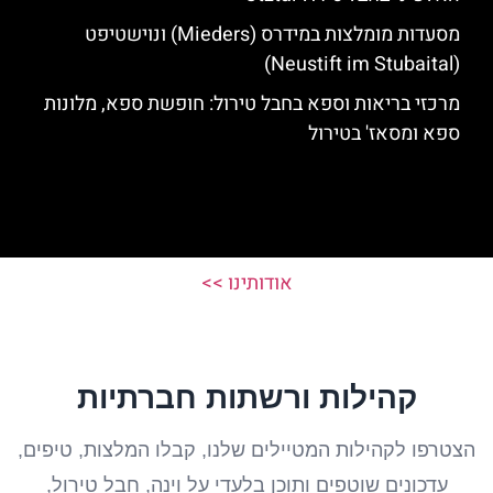
מסעדות מומלצות במידרס (Mieders) ונוישטיפט
(Neustift im Stubaital)
מרכזי בריאות וספא בחבל טירול: חופשת ספא, מלונות
ספא ומסאז' בטירול
אודותינו >>
קהילות ורשתות חברתיות
הצטרפו לקהילות המטיילים שלנו, קבלו המלצות, טיפים,
עדכונים שוטפים ותוכן בלעדי על וינה, חבל טירול,