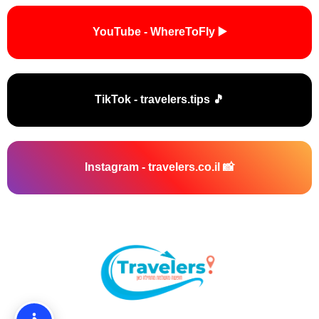
▶️ YouTube - WhereToFly
🎵 TikTok - travelers.tips
📸 Instagram - travelers.co.il