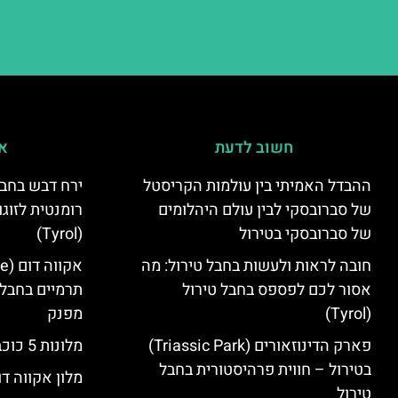
חשוב לדעת
אי
ההבדל האמיתי בין עולמות הקריסטל
ירח דבש בחבל
של סברובסקי לבין עולם היהלומים
רומנטית לזוגו
של סברובסקי בטירול
(Tyrol)
חובה לראות ולעשות בחבל טירול: מה
אסור לכם לפספס בחבל טירול
תרמיים בחבל 
(Tyrol)
מפנק
פארק הדינוזאורים (Triassic Park)
מלונות 5 כוכבים בחבל טירול
בטירול – חווית פרהיסטורית בחבל
מלון אקווה דו
טירול