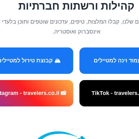
קהילות ורשתות חברתיות
טיילים שלנו, קבלו המלצות, טיפים, עדכונים שוטפים ותוכן ב
אינסברוק ואוסטריה.
️ קבוצת טירול למטיילים
📸 Instagram - travelers.co.il