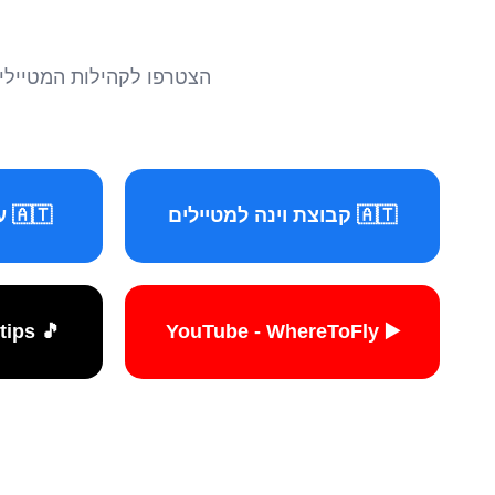
הצטרפו לקהילות המטיילים 
🇦🇹 קבוצת וינה למטיילים
🇦🇹 עמוד וינה למטיילים
🎵 TikTok - travelers.tips
▶️ YouTube - WhereToFly