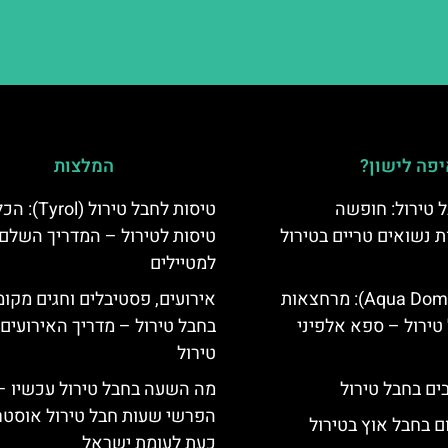
פה לישון?
המלצות
 טירול: חופשה
טיסות לחבל טירול (l
ת נשואים טריים בטירול
טיסות לטירול – המדריך השלם
למטיילים
אקווה דום (Aqua Dome): מרחצאות
אירועים, פסטיבלים וחגים מקומ
טירול – ספא אלפיני
בחבל טירול – מדריך האירועים
טירול
מה השעה בחבל טירול עכשיו –
הפרשי שעות חבל טירול אוסטר
ם בחבל אוץ בטירול
כעת לעומת ישראל