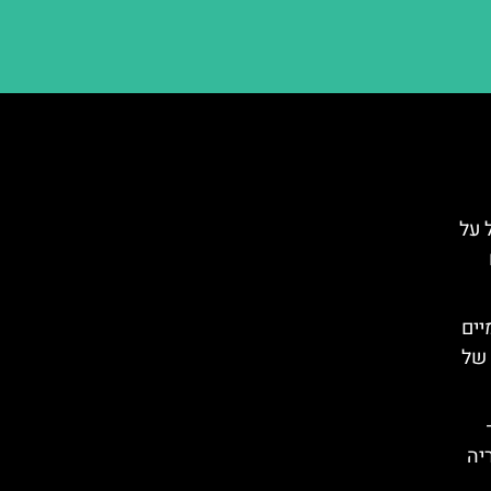
Tyro): הכל על
יים
 של
יה