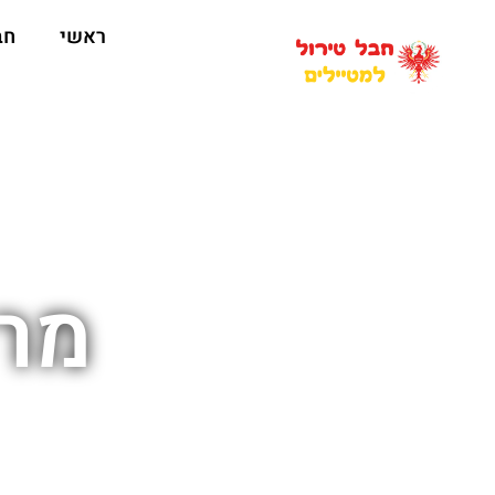
ראשי
חב
מרכ