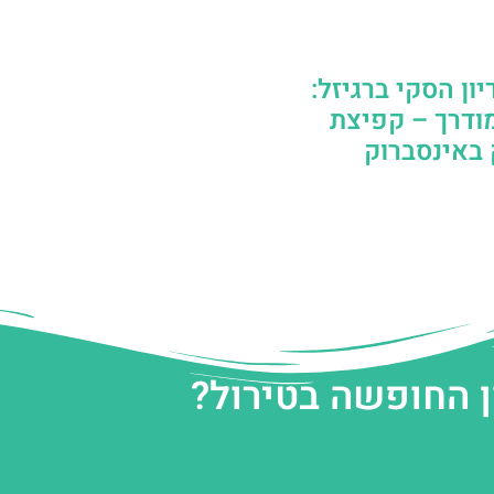
ון הסקי ברגיזל:
מודרך – קפיצת
באינסברוק
ן החופשה בטירול?