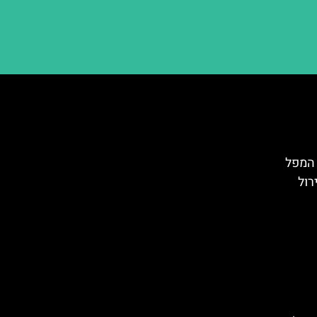
ם קרונונג (Krönung): המפל
רול