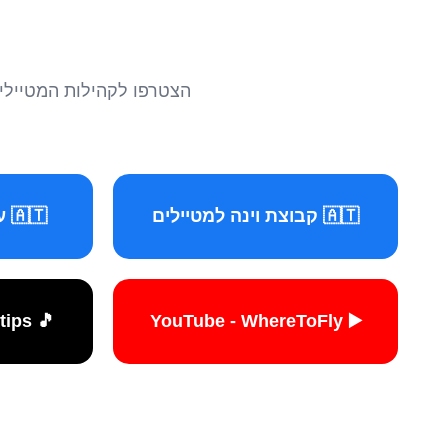
הצטרפו לקהילות המטיילים 
🇦🇹 קבוצת וינה למטיילים
🇦🇹 עמוד וינה למטיילים
🎵 TikTok - travelers.tips
▶️ YouTube - WhereToFly