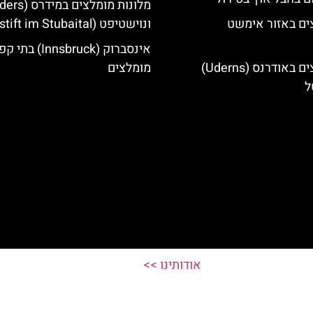
ים באזור אימשט
ונוישטיפט (Neustift im Stubaital)
אינסברוק (Innsbruck) בת
מלונות מומלצים באודרנס (Uderns)
מומלצים
ל
אודותינו >>