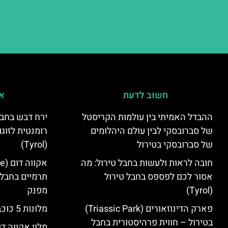
חשוב לדעת
אי
ההבדל האמיתי בין עולמות הקריסטל
ירח דבש בחבל
של סברובסקי לבין עולם היהלומים
רומנטית לזוגו
של סברובסקי בטירול
(Tyrol)
חובה לראות ולעשות בחבל טירול: מה
אסור לכם לפספס בחבל טירול
תרמיים בחבל 
(Tyrol)
מפנק
פארק הדינוזאורים (Triassic Park)
מלונות 5 כוכבים בחבל טירול
בטירול – חווית פרהיסטורית בחבל
מלון אקווה דו