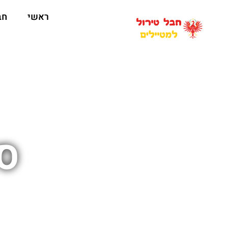
ראשי
חב
סי