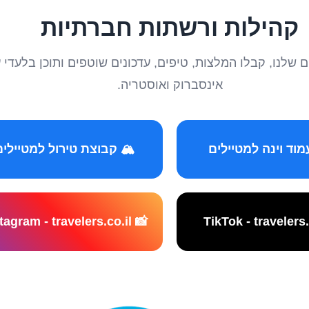
קהילות ורשתות חברתיות
טיילים שלנו, קבלו המלצות, טיפים, עדכונים שוטפים ותוכן ב
אינסברוק ואוסטריה.
️ קבוצת טירול למטיילים
📸 Instagram - travelers.co.il